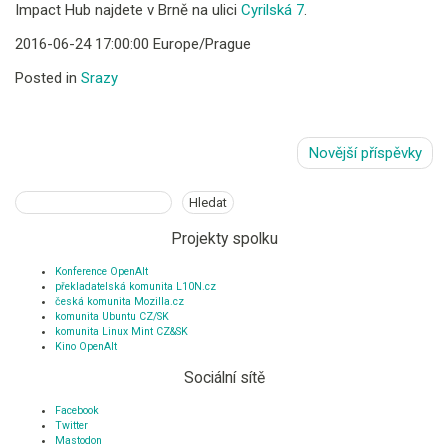
Impact Hub najdete v Brně na ulici
Cyrilská 7
.
2016-06-24 17:00:00 Europe/Prague
Posted in
Srazy
Navigace
Novější příspěvky
pro
příspěvky
Hledat
Hledat
Projekty spolku
Konference OpenAlt
překladatelská komunita L10N.cz
česká komunita Mozilla.cz
komunita Ubuntu CZ/SK
komunita Linux Mint CZ&SK
Kino OpenAlt
Sociální sítě
Facebook
Twitter
Mastodon