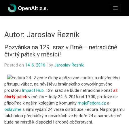
Skip
to
content
Autor:
Jaroslav Řezník
Pozvánka na 129. sraz v Brně – netradičně
čtvrtý pátek v měsíci!
Posted on
14. 6. 2016
|
by
Jaroslav Řezník
Zveme členy a příznivce spolku, a otevřeného
přístupu vůbec, na návštěvu brněnského coworkingového
prostoru
Impact Hub
. 129. sraz se bude netradičně konat
až
čtvrtý
pátek
v měsíci – tedy 24. 6. 2016 od 19:00, protože se
připojíme k našim kolegům z komunity
mojeFedora.cz
a
oslavíme
s nimi vydání 24 verze distribuce Fedora. Na programu
tak budou přednášky o novinkách ve Fedoře 24 a samozřejmě
bude na místě k dispozici i drobné občerstvení.