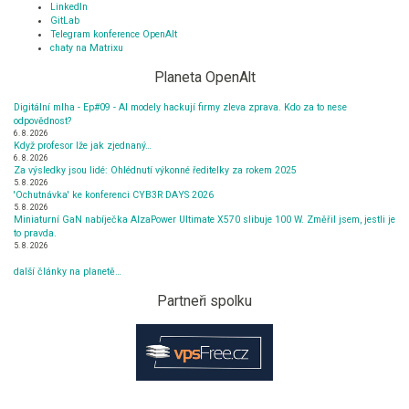
LinkedIn
GitLab
Telegram konference OpenAlt
chaty na Matrixu
Planeta OpenAlt
Digitální mlha - Ep#09 - AI modely hackují firmy zleva zprava. Kdo za to nese
odpovědnost?
6. 8. 2026
Když profesor lže jak zjednaný…
6. 8. 2026
Za výsledky jsou lidé: Ohlédnutí výkonné ředitelky za rokem 2025
5. 8. 2026
'Ochutnávka' ke konferenci CYB3R DAYS 2026
5. 8. 2026
Miniaturní GaN nabíječka AlzaPower Ultimate X570 slibuje 100 W. Změřil jsem, jestli je
to pravda.
5. 8. 2026
další články na planetě…
Partneři spolku