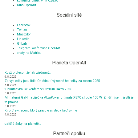
komunita Linux Mint CZ&SK
Kino OpenAlt
Sociální sítě
Facebook
Twitter
Mastodon
LinkedIn
GitLab
Telegram konference OpenAlt
chaty na Matrixu
Planeta OpenAlt
Když profesor lže jak zjednaný…
6. 8. 2026
Za výsledky jsou lidé: Ohlédnutí výkonné ředitelky za rokem 2025
5. 8. 2026
'Ochutnávka' ke konferenci CYB3R DAYS 2026
5. 8. 2026
Miniaturní GaN nabíječka AlzaPower Ultimate X570 slibuje 100 W. Změřil jsem, jestli je
to pravda.
5. 8. 2026
Kiro Crew: agent, ktorý pracuje aj vtedy, keď vy nie
4. 8. 2026
další články na planetě…
Partneři spolku