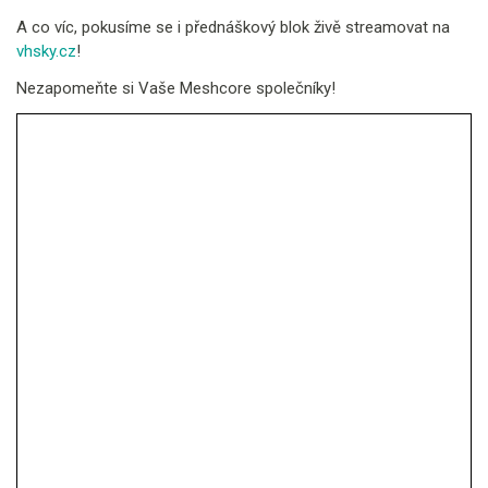
A co víc, pokusíme se i přednáškový blok živě streamovat na
vhsky.cz
!
Nezapomeňte si Vaše Meshcore společníky!