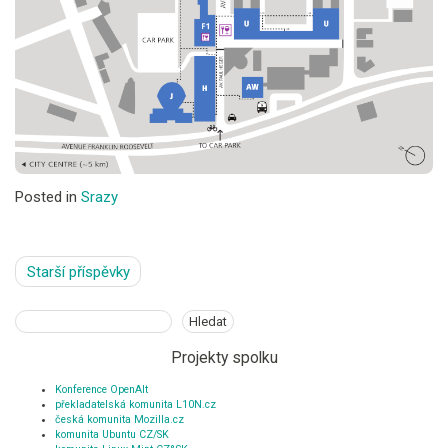
Posted in
Srazy
Navigace
Starší příspěvky
pro
příspěvky
Hledat
Hledat
Projekty spolku
Konference OpenAlt
překladatelská komunita L10N.cz
česká komunita Mozilla.cz
komunita Ubuntu CZ/SK