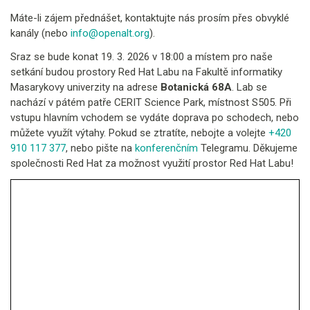
Máte-li zájem přednášet, kontaktujte nás prosím přes obvyklé
kanály (nebo
info@openalt.org
).
Sraz se bude konat 19. 3. 2026 v 18:00 a místem pro naše
setkání budou prostory Red Hat Labu na Fakultě informatiky
Masarykovy univerzity na adrese
Botanická 68A
. Lab se
nachází v pátém patře CERIT Science Park, místnost S505. Při
vstupu hlavním vchodem se vydáte doprava po schodech, nebo
můžete využít výtahy. Pokud se ztratíte, nebojte a volejte
+420
910 117 377
, nebo pište na
konferenčním
Telegramu. Děkujeme
společnosti Red Hat za možnost využití prostor Red Hat Labu!