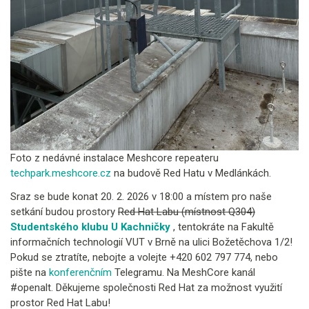
Foto z nedávné instalace Meshcore repeateru
techpark.meshcore.cz
na budově Red Hatu v Medlánkách.
Sraz se bude konat 20. 2. 2026 v 18:00 a místem pro naše
setkání budou prostory
Red Hat Labu (místnost Q304)
Studentského klubu U Kachničky
, tentokráte na Fakultě
informačních technologií VUT v Brně na ulici Božetěchova 1/2!
Pokud se ztratíte, nebojte a volejte +420 602 797 774, nebo
pište na
konferenčním
Telegramu. Na MeshCore kanál
#openalt. Děkujeme společnosti Red Hat za možnost využití
prostor Red Hat Labu!