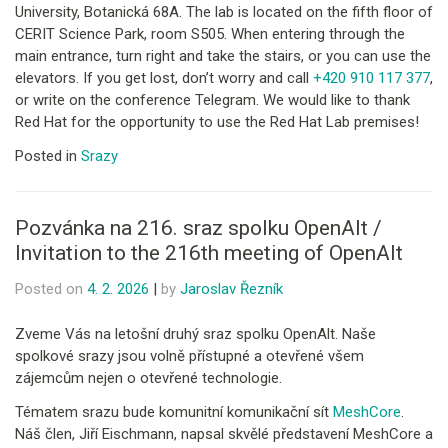
University, Botanická 68A. The lab is located on the fifth floor of
CERIT Science Park, room S505. When entering through the
main entrance, turn right and take the stairs, or you can use the
elevators. If you get lost, don’t worry and call
+420 910 117 377
,
or write on the conference Telegram. We would like to thank
Red Hat for the opportunity to use the Red Hat Lab premises!
Posted in
Srazy
Pozvánka na 216. sraz spolku OpenAlt /
Invitation to the 216th meeting of OpenAlt
Posted on
4. 2. 2026
|
by
Jaroslav Řezník
Zveme Vás na letošní druhý sraz spolku OpenAlt. Naše
spolkové srazy jsou volně přístupné a otevřené všem
zájemcům nejen o otevřené technologie.
Tématem srazu bude komunitní komunikační sít
MeshCore
.
Náš člen, Jiří Eischmann, napsal skvělé představení MeshCore a