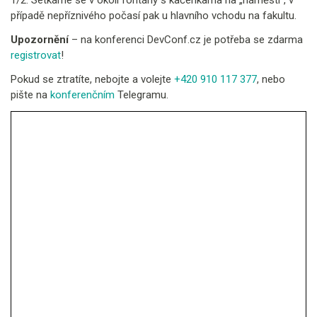
1/2. Setkáme se v okolí fontány s kačenkama na „náměstí“, v
případě nepříznivého počasí pak u hlavního vchodu na fakultu.
Upozornění
– na konferenci DevConf.cz je potřeba se zdarma
registrovat
!
Pokud se ztratíte, nebojte a volejte
+420 910 117 377
, nebo
pište na
konferenčním
Telegramu.