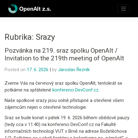
Skip
to
content
Rubrika:
Srazy
Pozvánka na 219. sraz spolku OpenAlt /
Invitation to the 219th meeting of OpenAlt
Posted on
17. 6. 2026
|
by
Jaroslav Řezník
Zveme Vás na červnový sraz spolku OpenAlt, tentokrát se
potkáme na spřátelené
konferenci DevConf.cz
.
Naše spolkové srazy jsou volně přístupné a otevřené všem
zájemcům nejen o otevřené technologie.
Sraz se bude konat v pátek 19. 6. 2026 během obědové pauzy
(tedy cca v 11:40) na konferenci DevConf.cz na Fakultě
informačních technologí VUT v Brně na adrese Božetěchova