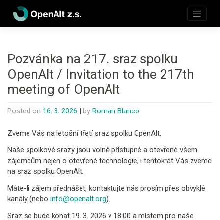
Skip
to
content
Pozvánka na 217. sraz spolku
OpenAlt / Invitation to the 217th
meeting of OpenAlt
Posted on
16. 3. 2026
|
by
Roman Blanco
Zveme Vás na letošní třetí sraz spolku OpenAlt.
Naše spolkové srazy jsou volně přístupné a otevřené všem
zájemcům nejen o otevřené technologie, i tentokrát Vás zveme
na sraz spolku OpenAlt.
Máte-li zájem přednášet, kontaktujte nás prosím přes obvyklé
kanály (nebo
info@openalt.org
).
Sraz se bude konat 19. 3. 2026 v 18:00 a místem pro naše