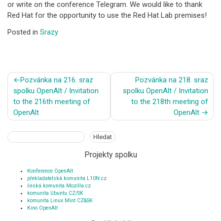
or write on the conference Telegram. We would like to thank
Red Hat for the opportunity to use the Red Hat Lab premises!
Posted in
Srazy
Navigace
Pozvánka na 216. sraz
Pozvánka na 218. sraz
pro
spolku OpenAlt / Invitation
spolku OpenAlt / Invitation
příspěvek
to the 216th meeting of
to the 218th meeting of
OpenAlt
OpenAlt
Hledat
Hledat
Projekty spolku
Konference OpenAlt
překladatelská komunita L10N.cz
česká komunita Mozilla.cz
komunita Ubuntu CZ/SK
komunita Linux Mint CZ&SK
Kino OpenAlt