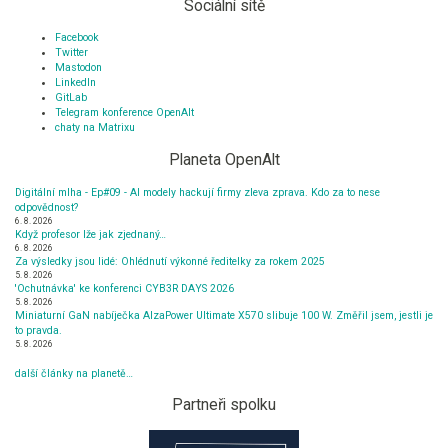
Sociální sítě
Facebook
Twitter
Mastodon
LinkedIn
GitLab
Telegram konference OpenAlt
chaty na Matrixu
Planeta OpenAlt
Digitální mlha - Ep#09 - AI modely hackují firmy zleva zprava. Kdo za to nese
odpovědnost?
6. 8. 2026
Když profesor lže jak zjednaný…
6. 8. 2026
Za výsledky jsou lidé: Ohlédnutí výkonné ředitelky za rokem 2025
5. 8. 2026
'Ochutnávka' ke konferenci CYB3R DAYS 2026
5. 8. 2026
Miniaturní GaN nabíječka AlzaPower Ultimate X570 slibuje 100 W. Změřil jsem, jestli je
to pravda.
5. 8. 2026
další články na planetě…
Partneři spolku