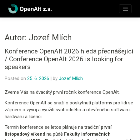
Skip
to
content
Autor:
Jozef Mlích
Konference OpenAlt 2026 hledá přednášející
/ Conference OpenAlt 2026 is looking for
speakers
Posted on
25. 6. 2026
|
by
Jozef Mlích
Zveme Vás na dvacátý první ročník konference OpenAlt.
Konference OpenAlt se snaží o poskytnutí platformy pro lidi se
zájmem o vývoj a využití svobodného a otevřeného softwaru,
hardwaru a licencí.
Termín konference se letos plánuje na tradiční
první
listopadový víkend
na půdě
Fakulty informačních