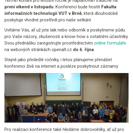
Termín konání pro letošní ročník je naplánován tradičně na
první víkend v listopadu
. Konferenci bude hostit
Fakulta
informačních technologií VUT v Brně
, která dlouhodobě
poskytuje vhodné prostředí pro naše setkání.
Uvítáme Vás, ať už jste laik nebo odborník a poskytneme půdu
pro Vaše názory, zkušenosti a know-how s ostatními účastníky.
Svou přednášku zaregistrujte prostřednictvím
online formuláře
na webových stránkách openalt.cz
do 6. října
.
Stejně jako předešlé ročníky, i letos plánujeme přenášet
konferenci živě na internet a posléze poskytnout záznamy.
Pro realizaci konference také hledáme dobrovolníky, ať už pro