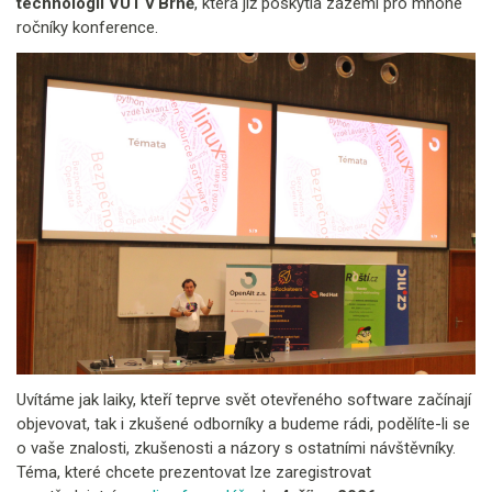
technologií VUT v Brně
, která již poskytla zázemí pro mnohé
ročníky konference.
Uvítáme jak laiky, kteří teprve svět otevřeného software začínají
objevovat, tak i zkušené odborníky a budeme rádi, podělíte-li se
o vaše znalosti, zkušenosti a názory s ostatními návštěvníky.
Téma, které chcete prezentovat lze zaregistrovat