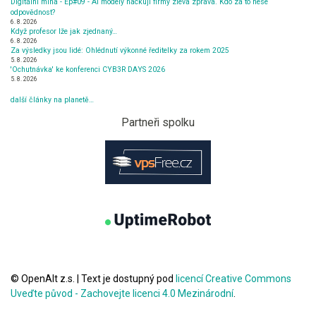
Digitální mlha - Ep#09 - AI modely hackují firmy zleva zprava. Kdo za to nese
odpovědnost?
6. 8. 2026
Když profesor lže jak zjednaný…
6. 8. 2026
Za výsledky jsou lidé: Ohlédnutí výkonné ředitelky za rokem 2025
5. 8. 2026
'Ochutnávka' ke konferenci CYB3R DAYS 2026
5. 8. 2026
další články na planetě…
Partneři spolku
© OpenAlt z.s.
|
Text je dostupný pod
licencí Creative Commons
Uveďte původ - Zachovejte licenci 4.0 Mezinárodní
.