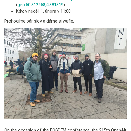
(
geo:50.812958,4.381319
)
Kdy: v neděli 1. února v 11:00
Prohodíme pár slov a dáme si wafle.
On the occasion of the FOSDEM conference, the 215th OpenAlt