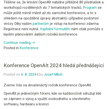
Těšíme se, že letošní OpenAlt nabídne přibližně 80 přednášek a
workshopů rozdělených do 7 tematických tracků.
Program
se
může ještě mírně měnit až do samotné konference, a to s
ohledem na opožděné úpravy abstraktů i případné podzimní
virózy. Díky našim
partnerům
je vstup na konferenci zdarma.
Registrace není nutná.
Vyplnění formuláře
nám však pomůže s
lepším plánováním dalších ročníků konference.
Continue reading
→
Posted in
Konference
Konference OpenAlt 2024 hledá přednášející
Posted on
6. 8. 2024
|
by
Jozef Mlích
Zveme Vás na devatenáctý ročník konference OpenAlt.
OpenAlt je jedinečným fórem, kde se každoročně sdružují lidé
se zájmem o vývoj a využití svobodného a otevřeného
softwaru, hardwaru a licencí.