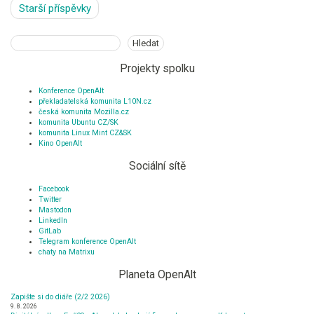
Navigace
Starší příspěvky
pro
příspěvky
Hledat
Hledat
Projekty spolku
Konference OpenAlt
překladatelská komunita L10N.cz
česká komunita Mozilla.cz
komunita Ubuntu CZ/SK
komunita Linux Mint CZ&SK
Kino OpenAlt
Sociální sítě
Facebook
Twitter
Mastodon
LinkedIn
GitLab
Telegram konference OpenAlt
chaty na Matrixu
Planeta OpenAlt
Zapište si do diáře (2/2 2026)
9. 8. 2026