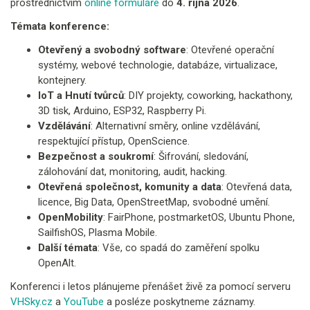
prostřednictvím
online formuláře
do
4. října 2026
.
Témata konference:
Otevřený a svobodný software
: Otevřené operační
systémy, webové technologie, databáze, virtualizace,
kontejnery.
IoT a Hnutí tvůrců
: DIY projekty, coworking, hackathony,
3D tisk, Arduino, ESP32, Raspberry Pi.
Vzdělávání
: Alternativní směry, online vzdělávání,
respektující přístup, OpenScience.
Bezpečnost a soukromí
: Šifrování, sledování,
zálohování dat, monitoring, audit, hacking.
Otevřená společnost, komunity a data
: Otevřená data,
licence, Big Data, OpenStreetMap, svobodné umění.
OpenMobility
: FairPhone, postmarketOS, Ubuntu Phone,
SailfishOS, Plasma Mobile.
Další témata
: Vše, co spadá do zaměření spolku
OpenAlt.​
Konferenci i letos plánujeme přenášet živě za pomocí serveru
VHSky.cz
a
YouTube
a posléze poskytneme záznamy.