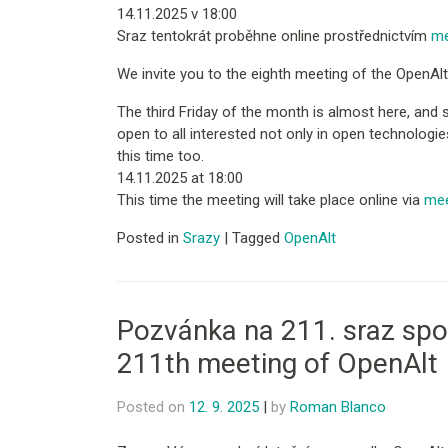
14.11.2025 v 18:00
Sraz tentokrát proběhne online prostřednictvím
me
We invite you to the eighth meeting of the OpenAlt 
The third Friday of the month is almost here, and 
open to all interested not only in open technologi
this time too.
14.11.2025 at 18:00
This time the meeting will take place online via
mee
Posted in
Srazy
|
Tagged
OpenAlt
Pozvánka na 211. sraz spol
211th meeting of OpenAlt
Posted on
12. 9. 2025
|
by
Roman Blanco