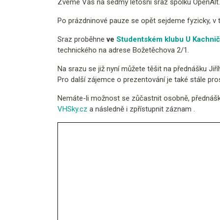
Zveme Vás na sedmý letošní sraz spolku OpenAlt.
Po prázdninové pauze se opět sejdeme fyzicky, v tr
Sraz proběhne
ve
Studentském klubu U Kachni
technického na adrese Božetěchova 2/1.
Na srazu se již nyní můžete těšit na přednášku Ji
Pro další zájemce o prezentování je také stále pro
Nemáte-li možnost se zůčastnit osobně, přednášk
VHSky.cz
a následně i zpřístupnit záznam .