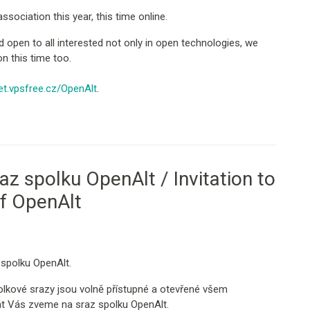
ssociation this year, this time online.
 open to all interested not only in open technologies, we
n this time too.
t.vpsfree.cz/OpenAlt
.
az spolku OpenAlt / Invitation to
of OpenAlt
 spolku OpenAlt.
spolkové srazy jsou volně přístupné a otevřené všem
át Vás zveme na sraz spolku OpenAlt.