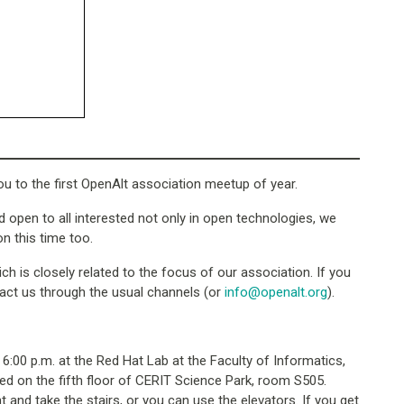
u to the first OpenAlt association meetup of year.
 open to all interested not only in open technologies, we
n this time too.
ich is closely related to the focus of our association. If you
ntact us through the usual channels (or
info@openalt.org
).
 6:00 p.m. at the Red Hat Lab at the Faculty of Informatics,
ted on the fifth floor of CERIT Science Park, room S505.
 and take the stairs, or you can use the elevators. If you get