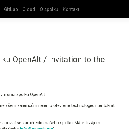
GitLab
Cloud
O spolku
Kontakt
ku OpenAlt / Invitation to the
vní sraz spolku OpenAlt.
ené všem zájemcům nejen o otevřené technologie, i tentokrát
e souvisí se zaměřením našeho spolku. Máte-li zájem