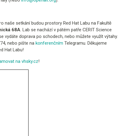
anály (nebo
info@openalt.org
).
pro naše setkání budou prostory Red Hat Labu na Fakultě
nická 68A
. Lab se nachází v pátém patře CERIT Science
se vydáte doprava po schodech, nebo můžete využít výtahy.
774, nebo pište na
konferenčním
Telegramu. Děkujeme
ed Hat Labu!
eamovat na vhsky.cz
!