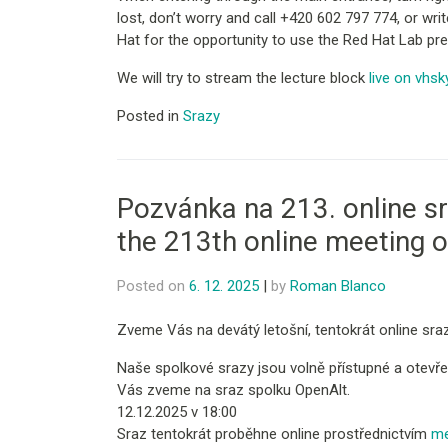
lost, don’t worry and call +420 602 797 774, or wr
Hat for the opportunity to use the Red Hat Lab pr
We will try to stream the lecture block
live on vhsk
Posted in
Srazy
Pozvánka na 213. online sr
the 213th online meeting 
Posted on
6. 12. 2025
|
by
Roman Blanco
Zveme Vás na devátý letošní, tentokrát online sra
Naše spolkové srazy jsou volně přístupné a otevř
Vás zveme na sraz spolku OpenAlt.
12.12.2025 v 18:00
Sraz tentokrát proběhne online prostřednictvím
me