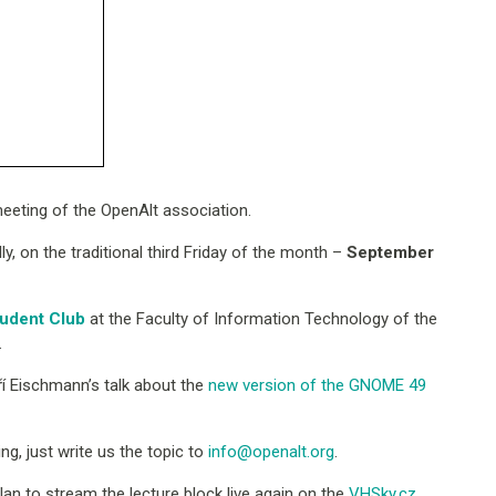
meeting of the OpenAlt association.
ly, on the traditional third Friday of the month –
September
tudent Club
at the Faculty of Information Technology of the
.
ří Eischmann’s talk about the
new version of the GNOME 49
ing, just write us the topic to
info@openalt.org
.
lan to stream the lecture block live again on the
VHSky.cz