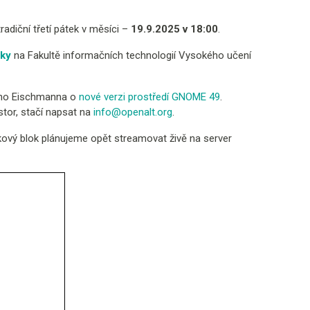
adiční třetí pátek v měsíci –
19.9.2025 v 18:00
.
čky
na Fakultě informačních technologií Vysokého učení
řího Eischmanna o
nové verzi prostředí GNOME 49
.
stor, stačí napsat na
info@openalt.org
.
ový blok plánujeme opět streamovat živě na server