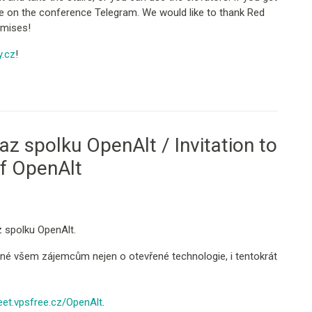
ite on the conference Telegram. We would like to thank Red
emises!
y.cz
!
az spolku OpenAlt / Invitation to
of OpenAlt
z spolku OpenAlt.
ené všem zájemcům nejen o otevřené technologie, i tentokrát
et.vpsfree.cz/OpenAlt
.