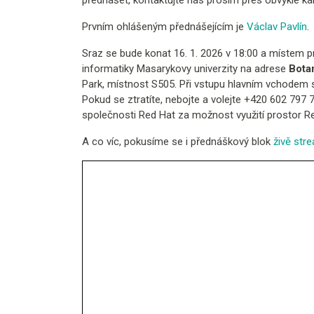
přednášet, kontaktujte nás prosím přes obvyklé k
Prvním ohlášeným přednášejícím je
Václav Pavlín
.
Sraz se bude konat 16. 1. 2026 v 18:00 a místem 
informatiky Masarykovy univerzity na adrese
Bota
Park, místnost S505. Při vstupu hlavním vchodem 
Pokud se ztratíte, nebojte a volejte +420 602 797 
společnosti Red Hat za možnost využití prostor R
A co víc, pokusíme se i přednáškový blok
živě str