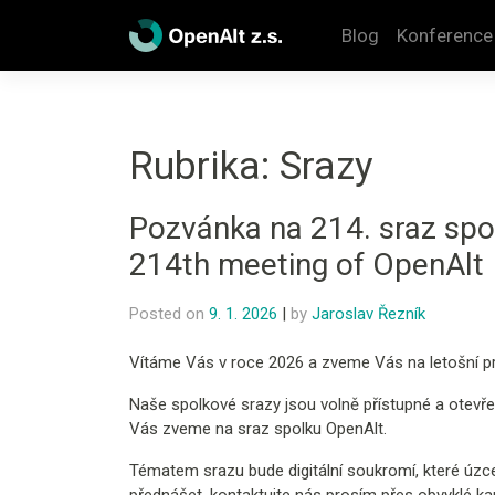
Skip
to
Blog
Konference
content
Rubrika:
Srazy
Pozvánka na 214. sraz spol
214th meeting of OpenAlt
Posted on
9. 1. 2026
|
by
Jaroslav Řezník
Vítáme Vás v roce 2026 a zveme Vás na letošní pr
Naše spolkové srazy jsou volně přístupné a otevř
Vás zveme na sraz spolku OpenAlt.
Tématem srazu bude digitální soukromí, které úzc