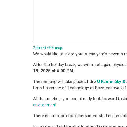
Zobrazit větší mapu
We would like to invite you to this year’s seventh 
After the holiday break, we will meet again physical
19, 2025 at 6:00 PM
.
The meeting will take place
at the
U Kachničky S
Brno University of Technology at Božetěchova 2/1
At the meeting, you can already look forward to Ji
environment
.
There is still room for others interested in present
In case you’d not be able to attend in person, we p