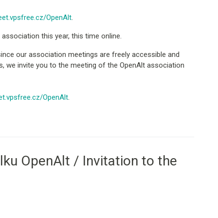
et.vpsfree.cz/OpenAlt
.
association this year, this time online.
since our association meetings are freely accessible and
es, we invite you to the meeting of the OpenAlt association
t.vpsfree.cz/OpenAlt
.
ku OpenAlt / Invitation to the