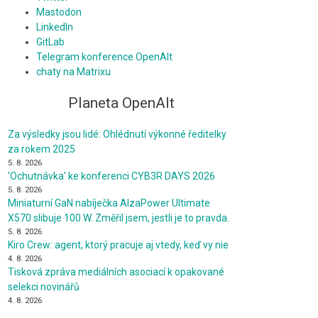
Mastodon
LinkedIn
GitLab
Telegram konference OpenAlt
chaty na Matrixu
Planeta OpenAlt
Za výsledky jsou lidé: Ohlédnutí výkonné ředitelky
za rokem 2025
5. 8. 2026
'Ochutnávka' ke konferenci CYB3R DAYS 2026
5. 8. 2026
Miniaturní GaN nabíječka AlzaPower Ultimate
X570 slibuje 100 W. Změřil jsem, jestli je to pravda.
5. 8. 2026
Kiro Crew: agent, ktorý pracuje aj vtedy, keď vy nie
4. 8. 2026
Tisková zpráva mediálních asociací k opakované
selekci novinářů
4. 8. 2026