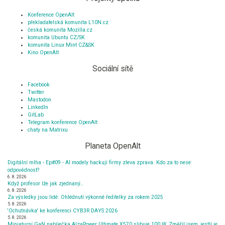
Konference OpenAlt
překladatelská komunita L10N.cz
česká komunita Mozilla.cz
komunita Ubuntu CZ/SK
komunita Linux Mint CZ&SK
Kino OpenAlt
Sociální sítě
Facebook
Twitter
Mastodon
LinkedIn
GitLab
Telegram konference OpenAlt
chaty na Matrixu
Planeta OpenAlt
Digitální mlha - Ep#09 - AI modely hackují firmy zleva zprava. Kdo za to nese
odpovědnost?
6. 8. 2026
Když profesor lže jak zjednaný…
6. 8. 2026
Za výsledky jsou lidé: Ohlédnutí výkonné ředitelky za rokem 2025
5. 8. 2026
'Ochutnávka' ke konferenci CYB3R DAYS 2026
5. 8. 2026
Miniaturní GaN nabíječka AlzaPower Ultimate X570 slibuje 100 W. Změřil jsem, jestli je