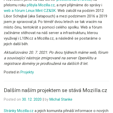
přelomu roku
přibyla Mozilla.cz
, a nyní přijímáme do správy i
web a fórum Linux Mint CZ&SK
. Web založil na podzim 2012
Libor Schejbal (aka Satapouch) a mezi podzimem 2016 a 2019
jsem je spravoval já. Po téměř dvou letech se tak vracím na
místo činu, tentokrát s pomocí celého spolku. Web a fórum
začínáme stěhovat na náš server a infrastrukturu, kterou
využivají i L10N.cz a Mozilla.cz, a následně se postaráme o
jejich další běh.
Aktualizováno 20. 7. 2021: Po dvou týdnech máme web, fórum
a související nástroje zmigrované na server OpenAltu a
registrace domény je prodloužená na dalších 8 let.
Posted in
Projekty
Dalším naším projektem se stává Mozilla.cz
Posted on
30. 12. 2020
|
by
Michal Stanke
Stránky Mozilla.cz
a jejich komunita přináší informace o nových