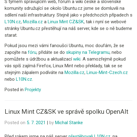
S týmem spravujícím web, fórum a wiki české a slovenské
komunity sdružující se okolo Ubuntu.cz jsme se domluvili na
sdílení naší infrastruktury. Stejně jako v předchozích případech s
L10N.cz
,
Mozilla.cz
a
Linux Mint CZ&SK
, tak i nyní se webové
stránky Ubuntu.cz přestěhují na náš server, kde se o ně budeme
starat.
Pokud jsou mezi vámi fanoušci Ubuntu, moc doufám, že se
zapojíte na
fóru
, přidáte se do
skupiny na Telegramu
, nebo
pomůžete s údržbou a aktualizací
wiki
. A samozřejmě pokud
vás spíš zajímá Firefox, Linux Mint nebo překlady, tak se se
stejným zápalem podíváte na
Mozilla.cz
,
Linux-Mint-Czech.cz
nebo
L10N.cz
.
Posted in
Projekty
Linux Mint CZ&SK ve správě spolku OpenAlt
Posted on
5. 7. 2021
|
by
Michal Stanke
Před rokem jsme na náš server
přestěhovali L10N.cz
, na