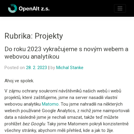
Skip
to
content
Rubrika:
Projekty
Do roku 2023 vykračujeme s novým webem a
webovou analytikou
Posted on
28. 2. 2023
|
by
Michal Stanke
Ahoj ve spolek.
V zájmu ochrany soukromí návštěvníků našich webů i webů
projektů, které zaštiťujeme, jsme na server nasadili vlastní
webovou analytiku
Matomo
. Tou jsme nahradili na některých
webech používané Google Analytics, z nichž jsme naimportovali
data a následně jsme je nechali smazat, takže teď můžete
prohlížet
bez Googlu
. Taky jsme Matomem pokryli konzistentně
všechny stránky, abychom měli přehled, kde a jak to žije.