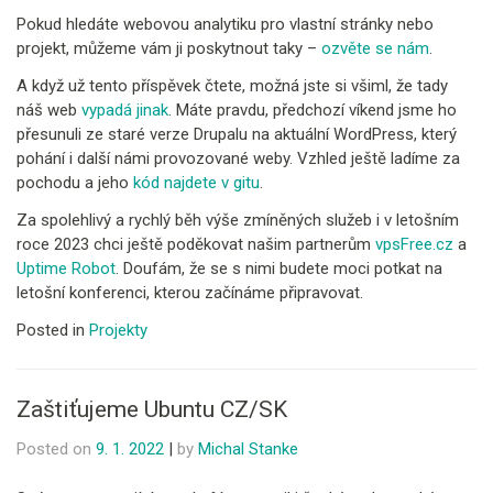
Pokud hledáte webovou analytiku pro vlastní stránky nebo
projekt, můžeme vám ji poskytnout taky –
ozvěte se nám
.
A když už tento příspěvek čtete, možná jste si všiml, že tady
náš web
vypadá jinak
. Máte pravdu, předchozí víkend jsme ho
přesunuli ze staré verze Drupalu na aktuální WordPress, který
pohání i další námi provozované weby. Vzhled ještě ladíme za
pochodu a jeho
kód najdete v gitu
.
Za spolehlivý a rychlý běh výše zmíněných služeb i v letošním
roce 2023 chci ještě poděkovat našim partnerům
vpsFree.cz
a
Uptime Robot
. Doufám, že se s nimi budete moci potkat na
letošní konferenci, kterou začínáme připravovat.
Posted in
Projekty
Zaštiťujeme Ubuntu CZ/SK
Posted on
9. 1. 2022
|
by
Michal Stanke