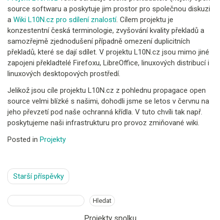
source softwaru a poskytuje jim prostor pro společnou diskuzi
a
Wiki L10N.cz pro sdílení znalostí
. Cílem projektu je
konzestentní česká terminologie, zvyšování kvality překladů a
samozřejmě zjednodušení případně omezení duplicitních
překladů, které se dají sdílet. V projektu L10N.cz jsou mimo jiné
zapojeni překladtelé Firefoxu, LibreOffice, linuxových distribucí i
linuxových desktopových prostředí.
Jelikož jsou cíle projektu L10N.cz z pohlednu propagace open
source velmi blízké s našimi, dohodli jsme se letos v červnu na
jeho převzetí pod naše ochranná křídla. V tuto chvíli tak např.
poskytujeme naši infrastrukturu pro provoz zmiňované wiki.
Posted in
Projekty
Navigace
Starší příspěvky
pro
příspěvky
Hledat
Hledat
Projekty spolku