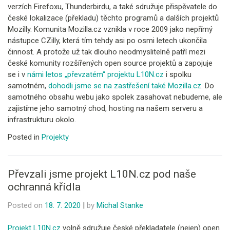
verzích Firefoxu, Thunderbirdu, a také sdružuje přispěvatele do
české lokalizace (překladu) těchto programů a dalších projektů
Mozilly. Komunita Mozilla.cz vznikla v roce 2009 jako nepřímý
nástupce CZilly, která tím tehdy asi po osmi letech ukončila
činnost. A protože už tak dlouho neodmyslitelně patří mezi
české komunity rozšířených open source projektů a zapojuje
se i v
námi letos „převzatém“ projektu L10N.cz
i spolku
samotném,
dohodli jsme se na zastřešení také Mozilla.cz
. Do
samotného obsahu webu jako spolek zasahovat nebudeme, ale
zajistíme jeho samotný chod, hosting na našem serveru a
infrastrukturu okolo.
Posted in
Projekty
Převzali jsme projekt L10N.cz pod naše
ochranná křídla
Posted on
18. 7. 2020
|
by
Michal Stanke
Projekt L10N.cz
volně sdružuje české překladatele (nejen) open