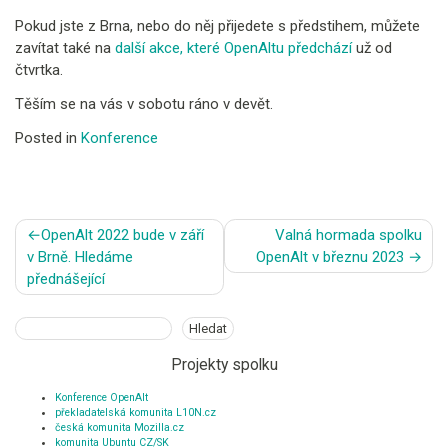
Pokud jste z Brna, nebo do něj přijedete s předstihem, můžete
zavítat také na
další akce, které OpenAltu předchází
už od
čtvrtka.
Těším se na vás v sobotu ráno v devět.
Posted in
Konference
Navigace
OpenAlt 2022 bude v září
Valná hormada spolku
pro
v Brně. Hledáme
OpenAlt v březnu 2023
příspěvek
přednášející
Hledat
Hledat
Projekty spolku
Konference OpenAlt
překladatelská komunita L10N.cz
česká komunita Mozilla.cz
komunita Ubuntu CZ/SK