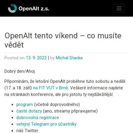
Skip
to
content
OpenAlt tento víkend – co musíte
vědět
Posted on
13. 9. 2022
|
by
Michal Stanke
Dobrý den/Ahoj.
Připomínám, že letošní OpenAlt proběhne tuto sobotu a neděli
(17. a 18. září)
na FIT VUT v Brně
. Veškeré informace najdete
na stránkách konference, ale pro jistotu ty nejdůležitější:
program
(včetně doprovodného)
časté dotazy
(ano, streamy připravujeme)
dobrovolná registrace
veřejný Telegram pro účastníky
náš Twitter