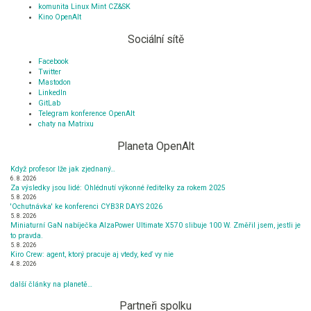
komunita Linux Mint CZ&SK
Kino OpenAlt
Sociální sítě
Facebook
Twitter
Mastodon
LinkedIn
GitLab
Telegram konference OpenAlt
chaty na Matrixu
Planeta OpenAlt
Když profesor lže jak zjednaný…
6. 8. 2026
Za výsledky jsou lidé: Ohlédnutí výkonné ředitelky za rokem 2025
5. 8. 2026
'Ochutnávka' ke konferenci CYB3R DAYS 2026
5. 8. 2026
Miniaturní GaN nabíječka AlzaPower Ultimate X570 slibuje 100 W. Změřil jsem, jestli je
to pravda.
5. 8. 2026
Kiro Crew: agent, ktorý pracuje aj vtedy, keď vy nie
4. 8. 2026
další články na planetě…
Partneři spolku