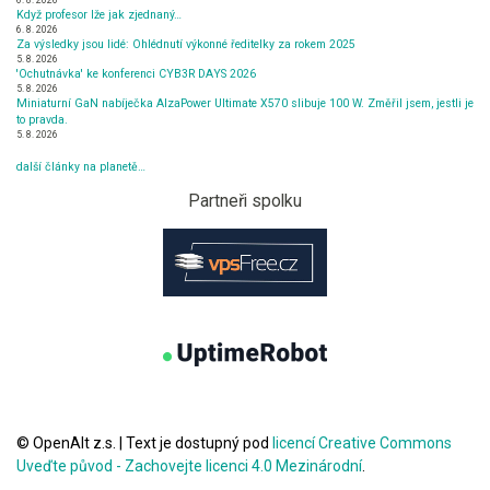
Když profesor lže jak zjednaný…
6. 8. 2026
Za výsledky jsou lidé: Ohlédnutí výkonné ředitelky za rokem 2025
5. 8. 2026
'Ochutnávka' ke konferenci CYB3R DAYS 2026
5. 8. 2026
Miniaturní GaN nabíječka AlzaPower Ultimate X570 slibuje 100 W. Změřil jsem, jestli je
to pravda.
5. 8. 2026
další články na planetě…
Partneři spolku
© OpenAlt z.s.
|
Text je dostupný pod
licencí Creative Commons
Uveďte původ - Zachovejte licenci 4.0 Mezinárodní
.