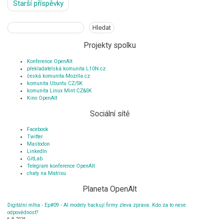
Navigace
Starší příspěvky
pro
příspěvky
Hledat
Hledat
Projekty spolku
Konference OpenAlt
překladatelská komunita L10N.cz
česká komunita Mozilla.cz
komunita Ubuntu CZ/SK
komunita Linux Mint CZ&SK
Kino OpenAlt
Sociální sítě
Facebook
Twitter
Mastodon
LinkedIn
GitLab
Telegram konference OpenAlt
chaty na Matrixu
Planeta OpenAlt
Digitální mlha - Ep#09 - AI modely hackují firmy zleva zprava. Kdo za to nese
odpovědnost?
6. 8. 2026