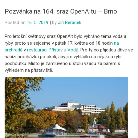
Pozvánka na 164. sraz OpenAltu – Brno
Posted on
16. 5. 2019
|
by
Jiří Beránek
Pro letošní květnový sraz OpenAlt bylo vybráno téma voda a
ryby, proto se sejdeme v pátek 17. května od 18 hodin
na
přehradě
v
restauraci Přístav u Vodů
. Pro ty co přijedou dříve se
nabízí procházka po okolí, aby jim vyhládlo na nějakou rybí
pochoutku. Místo je zamluveno u stolu vzadu za barem s
výhledem na přístaviště.