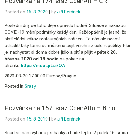
Pozvánka na 174. sraz OpenAlt – ČR
Posted on
16. 3. 2020
|
by
Jiří Beránek
Poslední dny se toho děje opravdu hodně. Situace s nákazou
COVID-19 mění podmínky každý den. Každopádně je jasné, že
platí vládní zákaz restauračních zařízení. To nás ale nesmí
odradit! Díky tomu se můžeme sejít všichni z celé republiky. Plán
je, nachystat si doma dobré jídlo a pití a přijít v
pátek 20.
března 2020 od 18 hodin
na pokec na
stránku
https://meet.jit.si/OA
.
2020-03-20 17:00:00 Europe/Prague
Posted in
Srazy
Pozvánka na 167. sraz OpenAltu – Brno
Posted on
15. 8. 2019
|
by
Jiří Beránek
Snad se nám vyhnou přeháňky a bude teplo. V pátek 16. srpna