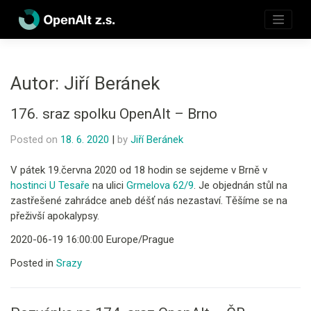
Skip
to
content
Autor:
Jiří Beránek
176. sraz spolku OpenAlt – Brno
Posted on
18. 6. 2020
|
by
Jiří Beránek
V pátek 19.června 2020 od 18 hodin se sejdeme v Brně v
hostinci U Tesaře
na ulici
Grmelova 62/9
. Je objednán stůl na
zastřešené zahrádce aneb déšť nás nezastaví. Těšíme se na
přeživší apokalypsy.
2020-06-19 16:00:00 Europe/Prague
Posted in
Srazy