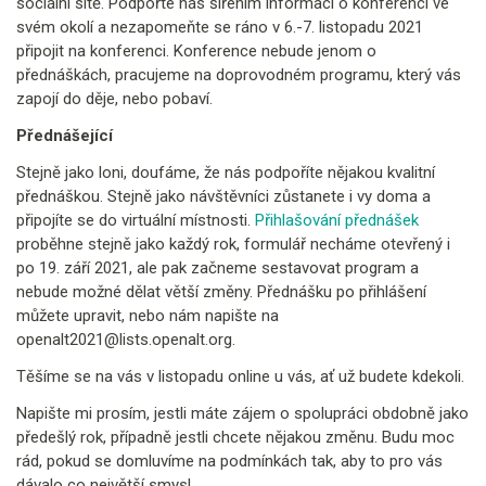
sociální sítě. Podpořte nás šířením informací o konferenci ve
svém okolí a nezapomeňte se ráno v 6.-7. listopadu 2021
připojit na konferenci. Konference nebude jenom o
přednáškách, pracujeme na doprovodném programu, který vás
zapojí do děje, nebo pobaví.
Přednášející
Stejně jako loni, doufáme, že nás podpoříte nějakou kvalitní
přednáškou. Stejně jako návštěvníci zůstanete i vy doma a
připojíte se do virtuální místnosti.
Přihlašování přednášek
proběhne stejně jako každý rok, formulář necháme otevřený i
po 19. září 2021, ale pak začneme sestavovat program a
nebude možné dělat větší změny. Přednášku po přihlášení
můžete upravit, nebo nám napište na
openalt2021@lists.openalt.org.
Těšíme se na vás v listopadu online u vás, ať už budete kdekoli.
Napište mi prosím, jestli máte zájem o spolupráci obdobně jako
předešlý rok, případně jestli chcete nějakou změnu. Budu moc
rád, pokud se domluvíme na podmínkách tak, aby to pro vás
dávalo co největší smysl.