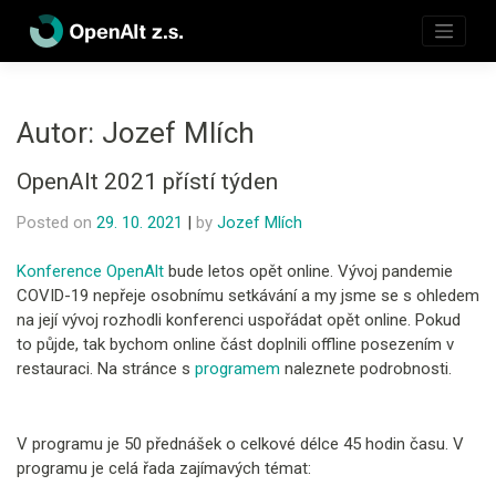
Skip
to
content
Autor:
Jozef Mlích
OpenAlt 2021 přístí týden
Posted on
29. 10. 2021
|
by
Jozef Mlích
Konference OpenAlt
bude letos opět online. Vývoj pandemie
COVID-19 nepřeje osobnímu setkávání a my jsme se s ohledem
na její vývoj rozhodli konferenci uspořádat opět online. Pokud
to půjde, tak bychom online část doplnili offline posezením v
restauraci. Na stránce s
programem
naleznete podrobnosti.
V programu je 50 přednášek o celkové délce 45 hodin času. V
programu je celá řada zajímavých témat: