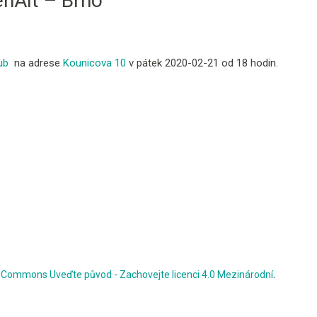
nAlt – Brno
ub
na adrese
Kounicova 10
v pátek 2020-02-21 od 18 hodin.
ve Commons Uveďte původ - Zachovejte licenci 4.0 Mezinárodní
.