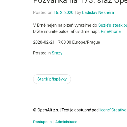
Pozvánka na 173. sraz Ope
Posted on
16. 2. 2020
|
by
Ladislav Nešněra
V Brně nejen na plzeň vyrazíme do
Suzie’s steak p
Držte imunitě palce, ať uvidíme např.
PinePhone
..
2020-02-21 17:00:00 Europe/Prague
Posted in
Srazy
Navigace
Starší příspěvky
pro
příspěvky
© OpenAlt z.s.
|
Text je dostupný pod
licencí Creati
Dostupnost
|
Administrace