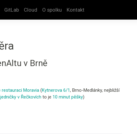
GitLab
Cloud
O spolku
Kontakt
ěra
nAltu v Brně
 restauraci Moravia
(
Kytnerova 6/1
, Brno-Medlánky, nejbližší
jedničky v Řečkovích
to je
10 minut pěšky
)