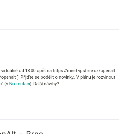
 virtuálně od 18:00 opět na https://meet.vpsfree.cz/openalt
openalt ). Přijďte se podělit o novinky.. V plánu je rozvinout
a“ (v
Nix mutaci
). Další návrhy?..