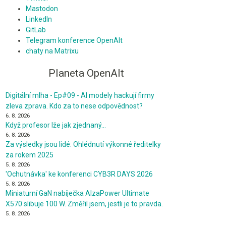
Mastodon
LinkedIn
GitLab
Telegram konference OpenAlt
chaty na Matrixu
Planeta OpenAlt
Digitální mlha - Ep#09 - AI modely hackují firmy
zleva zprava. Kdo za to nese odpovědnost?
6. 8. 2026
Když profesor lže jak zjednaný…
6. 8. 2026
Za výsledky jsou lidé: Ohlédnutí výkonné ředitelky
za rokem 2025
5. 8. 2026
'Ochutnávka' ke konferenci CYB3R DAYS 2026
5. 8. 2026
Miniaturní GaN nabíječka AlzaPower Ultimate
X570 slibuje 100 W. Změřil jsem, jestli je to pravda.
5. 8. 2026