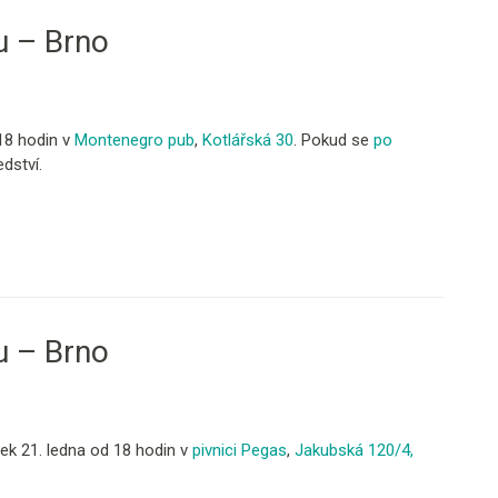
u – Brno
18 hodin v
Montenegro pub
,
Kotlářská 30
. Pokud se
po
edství.
u – Brno
ek 21. ledna od 18 hodin v
pivnici Pegas
,
Jakubská 120/4,