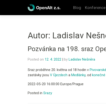
Skip
to
Blog
Konference
content
Autor:
Ladislav Nešn
Pozvánka na 198. sraz Ope
Posted on
12. 4. 2022
|
by
Ladislav Nešněra
Sraz proběhne 20. května od 18 hodin v
Pivovarské
zastávky jsou
V Újezdech
a
Medlánky
, od
konečné 
2022-05-20 16:00:00 Europe/Prague
Posted in
Srazy