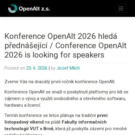
Skip
to
content
Konference OpenAlt 2026 hledá
přednášející / Conference OpenAlt
2026 is looking for speakers
Posted on
25. 6. 2026
|
by
Jozef Mlích
Zveme Vás na dvacátý první ročník konference OpenAlt.
Konference OpenAlt se snaží o poskytnutí platformy pro lidi se
zájmem o vývoj a využití svobodného a otevřeného softwaru,
hardwaru a licencí.
Termín konference se letos plánuje na tradiční
první
listopadový víkend
na půdě
Fakulty informačních
technologií VUT v Brně
, která již poskytla zázemí pro mnohé