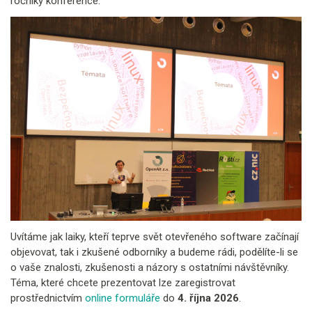
ročníky konference.
Uvítáme jak laiky, kteří teprve svět otevřeného software začínají
objevovat, tak i zkušené odborníky a budeme rádi, podělíte-li se
o vaše znalosti, zkušenosti a názory s ostatními návštěvníky.
Téma, které chcete prezentovat lze zaregistrovat
prostřednictvím
online formuláře
do
4. října 2026
.