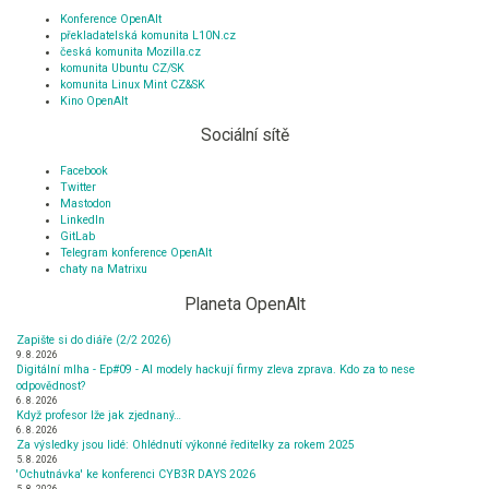
Konference OpenAlt
překladatelská komunita L10N.cz
česká komunita Mozilla.cz
komunita Ubuntu CZ/SK
komunita Linux Mint CZ&SK
Kino OpenAlt
Sociální sítě
Facebook
Twitter
Mastodon
LinkedIn
GitLab
Telegram konference OpenAlt
chaty na Matrixu
Planeta OpenAlt
Zapište si do diáře (2/2 2026)
9. 8. 2026
Digitální mlha - Ep#09 - AI modely hackují firmy zleva zprava. Kdo za to nese
odpovědnost?
6. 8. 2026
Když profesor lže jak zjednaný…
6. 8. 2026
Za výsledky jsou lidé: Ohlédnutí výkonné ředitelky za rokem 2025
5. 8. 2026
'Ochutnávka' ke konferenci CYB3R DAYS 2026
5. 8. 2026