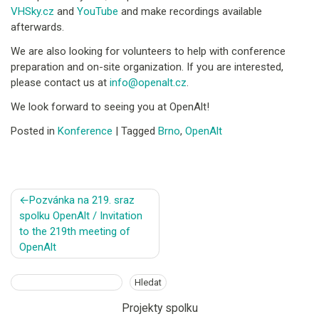
VHSky.cz
and
YouTube
and make recordings available
afterwards.
We are also looking for volunteers to help with conference
preparation and on-site organization. If you are interested,
please contact us at
info@openalt.cz
.
We look forward to seeing you at OpenAlt!
Posted in
Konference
|
Tagged
Brno
,
OpenAlt
Navigace
Pozvánka na 219. sraz
pro
spolku OpenAlt / Invitation
příspěvek
to the 219th meeting of
OpenAlt
Hledat
Hledat
Projekty spolku