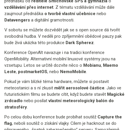
přednášku od
ředitele Smíchovské SPŠ a gymnázia
o
vzdělávání přes internet
. Z tématu vzdělávání může dále
zaujmout přednáška
o tvorbě vlastní učebnice
nebo
Datavengers
a digitální gramotnosti.
V sobotu se můžete dozvědět jak se s open source dá tvořit
svobodná hudba. V neděli pro zpříjemnění obědové pauzy pak
bude živá ukázka této produkce
Dark Spherez
.
Konference OpenAlt navazuje i na tradici konference
OpenMobility. Alternativní mobilní linuxové systémy jsou na
vzsetupu. Letos se určitě dozvíte něco o
Mobianu
,
Maemo
Leste
,
postmarketOS
, nebo
NemoMobile
.
Pokud je vám blízké téma hardware, můžete si postavit
meteostanici a s ní zkusit
měřit aerosolové částice
. Jako ve
futuristickém filmu se budete cítit, když budete stavět
Magické
zrdcadlo
nebo posílat
vlastní meteorologický balón do
stratosféry
.
Po celou dobu konference bude probíhat soutěž
Capture the
flag
, neboli soutěž o získání vlajky. Cílem je hacknout se do
připraveného „špatně zabezpečeného“ serveru. Samozřejmě