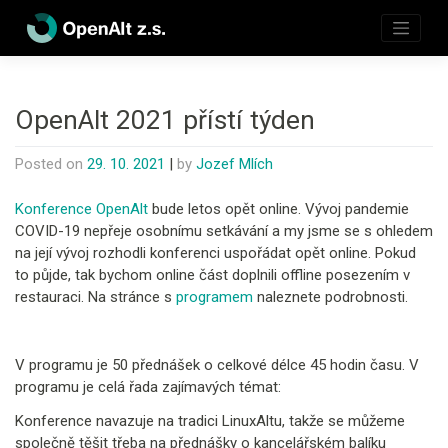
Skip
to
content
OpenAlt 2021 přístí týden
Posted on
29. 10. 2021
|
by
Jozef Mlích
Konference OpenAlt
bude letos opět online. Vývoj pandemie
COVID-19 nepřeje osobnímu setkávání a my jsme se s ohledem
na její vývoj rozhodli konferenci uspořádat opět online. Pokud
to půjde, tak bychom online část doplnili offline posezením v
restauraci. Na stránce s
programem
naleznete podrobnosti.
V programu je 50 přednášek o celkové délce 45 hodin času. V
programu je celá řada zajímavých témat:
Konference navazuje na tradici LinuxAltu, takže se můžeme
společně těšit třeba na přednášky o kancelářském balíku