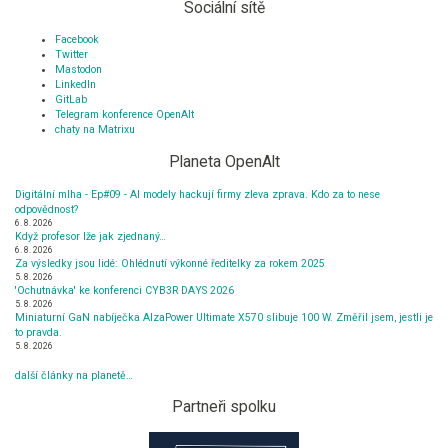
Sociální sítě
Facebook
Twitter
Mastodon
LinkedIn
GitLab
Telegram konference OpenAlt
chaty na Matrixu
Planeta OpenAlt
Digitální mlha - Ep#09 - AI modely hackují firmy zleva zprava. Kdo za to nese
odpovědnost?
6. 8. 2026
Když profesor lže jak zjednaný…
6. 8. 2026
Za výsledky jsou lidé: Ohlédnutí výkonné ředitelky za rokem 2025
5. 8. 2026
'Ochutnávka' ke konferenci CYB3R DAYS 2026
5. 8. 2026
Miniaturní GaN nabíječka AlzaPower Ultimate X570 slibuje 100 W. Změřil jsem, jestli je
to pravda.
5. 8. 2026
další články na planetě…
Partneři spolku