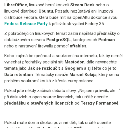
LibreOffice
, linuxové herní konzoli
Steam Deck
nebo o
linuxové distribuci
Ubuntu
. Pozadu nezůstává ani linuxová
distribuce Fedora, která bude mít na OpenAltu dokonce svou
Fedora Release Party
k příležitosti vydání Fedory 35.
Z pokročilejčích linuxových témat zazní například přednášky o
databázovém serveru
PostgreSQL
, kontejnerech
Podman
nebo o nastavení firewallu pomocí
nftables
.
Koho zajímá bezpečnost a soukromí na internetu, tak by neměl
vynechat přednášky sociální síti
Mastodon
, dále nevynechte
témata jako
Jak se rozloučit s Googlem
a zjištěte co je to
Data retention
. Tématicky naváže
Marcel Kolaja
, který se na
problém soukromí kouká z křesla europoslance.
Pokud jste někdy začínali debatu slovy: „Nejsem právník, ale …“
při diskuzích o open source licencích, tak určitě oceníte
přednášku o otevřených licencích
od
Terezy Formanové
.
Pokud máte doma školou povinné děti, tak určitě oceníte