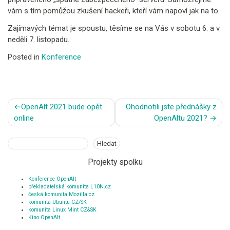
vám s tím pomůžou zkušení hackeři, kteří vám napoví jak na to.
Zajímavých témat je spoustu, těsíme se na Vás v sobotu 6. a v
neděli 7. listopadu.
Posted in
Konference
Navigace
OpenAlt 2021 bude opět
Ohodnotili jste přednášky z
pro
online
OpenAltu 2021?
příspěvek
Hledat
Hledat
Projekty spolku
Konference OpenAlt
překladatelská komunita L10N.cz
česká komunita Mozilla.cz
komunita Ubuntu CZ/SK
komunita Linux Mint CZ&SK
Kino OpenAlt