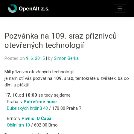
Skip
to
content
Pozvánka na 109. sraz příznivců
otevřených technologií
Posted on
9. 6. 2015
|
by
Šimon Berka
Milí příznivci otevřených technologií
je nám ctí vás pozvat na
109. sraz
, tentokráte u zvířátek, ba co
dím, u ptáků!
17. 10.
od
18:00
se tedy sejdeme:
Praha: v
Potrefené huse
Dukelských hrdinů 43
/ 170 00 Praha 7
Brno: v
Pivnici U Čápa
Obilní trh 10
/ 602 00 Brno