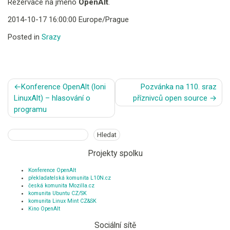
Rezervace na jméno
OpenAlt
.
2014-10-17 16:00:00 Europe/Prague
Posted in
Srazy
Navigace
Konference OpenAlt (loni
Pozvánka na 110. sraz
pro
LinuxAlt) – hlasování o
příznivců open source
příspěvek
programu
Hledat
Hledat
Projekty spolku
Konference OpenAlt
překladatelská komunita L10N.cz
česká komunita Mozilla.cz
komunita Ubuntu CZ/SK
komunita Linux Mint CZ&SK
Kino OpenAlt
Sociální sítě