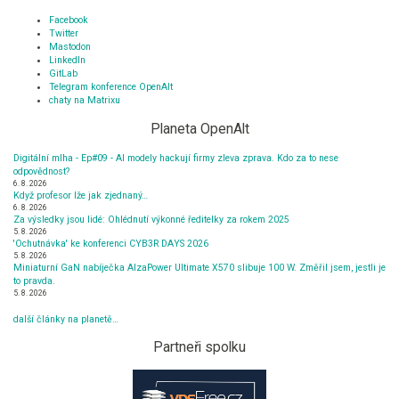
Facebook
Twitter
Mastodon
LinkedIn
GitLab
Telegram konference OpenAlt
chaty na Matrixu
Planeta OpenAlt
Digitální mlha - Ep#09 - AI modely hackují firmy zleva zprava. Kdo za to nese
odpovědnost?
6. 8. 2026
Když profesor lže jak zjednaný…
6. 8. 2026
Za výsledky jsou lidé: Ohlédnutí výkonné ředitelky za rokem 2025
5. 8. 2026
'Ochutnávka' ke konferenci CYB3R DAYS 2026
5. 8. 2026
Miniaturní GaN nabíječka AlzaPower Ultimate X570 slibuje 100 W. Změřil jsem, jestli je
to pravda.
5. 8. 2026
další články na planetě…
Partneři spolku