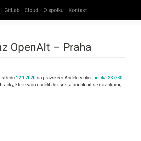
GitLab
Cloud
O spolku
Kontakt
az OpenAlt – Praha
í středu
22.1.2020
na pražském Andělu v ulici
Lidická 337/30
račky, které vám nadělil Ježíšek, a pochlubit se novinkami,