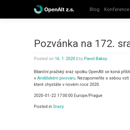
Skip
to
Blog
Konference
content
Pozvánka na 172. sr
Posted on
16. 1. 2020
|
by
Pavol Baksy
Bilanční pražský sraz spolku OpenAlt se koná příšt
v
Andělském pivovaru
. Nezapomeňte s sebou vzít h
které chystáte v novém roce 2020.
2020-01-22 17:00:00 Europe/Prague
Posted in
Srazy