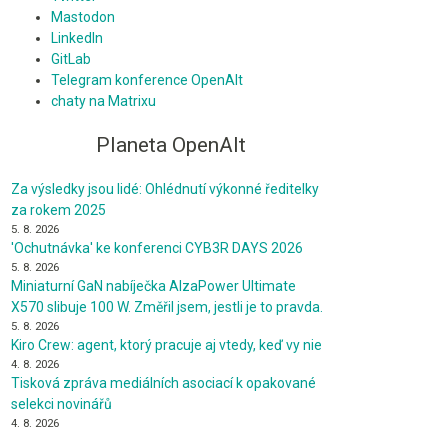
Mastodon
LinkedIn
GitLab
Telegram konference OpenAlt
chaty na Matrixu
Planeta OpenAlt
Za výsledky jsou lidé: Ohlédnutí výkonné ředitelky
za rokem 2025
5. 8. 2026
'Ochutnávka' ke konferenci CYB3R DAYS 2026
5. 8. 2026
Miniaturní GaN nabíječka AlzaPower Ultimate
X570 slibuje 100 W. Změřil jsem, jestli je to pravda.
5. 8. 2026
Kiro Crew: agent, ktorý pracuje aj vtedy, keď vy nie
4. 8. 2026
Tisková zpráva mediálních asociací k opakované
selekci novinářů
4. 8. 2026