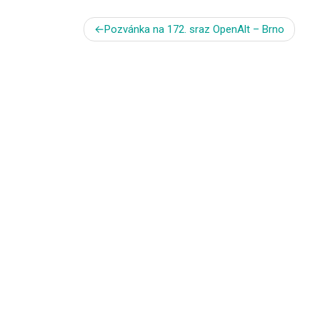
Navigace
Pozvánka na 172. sraz OpenAlt – Brno
pro
příspěvek