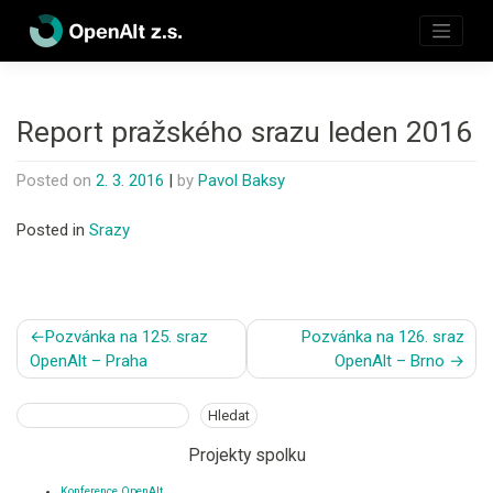
Skip
to
content
Report pražského srazu leden 2016
Posted on
2. 3. 2016
|
by
Pavol Baksy
Posted in
Srazy
Navigace
Pozvánka na 125. sraz
Pozvánka na 126. sraz
pro
OpenAlt – Praha
OpenAlt – Brno
příspěvek
Hledat
Hledat
Projekty spolku
Konference OpenAlt