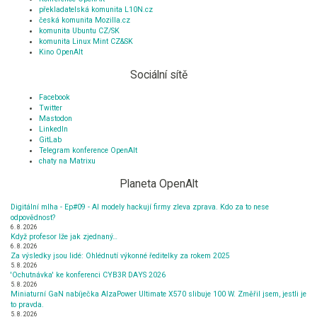
překladatelská komunita L10N.cz
česká komunita Mozilla.cz
komunita Ubuntu CZ/SK
komunita Linux Mint CZ&SK
Kino OpenAlt
Sociální sítě
Facebook
Twitter
Mastodon
LinkedIn
GitLab
Telegram konference OpenAlt
chaty na Matrixu
Planeta OpenAlt
Digitální mlha - Ep#09 - AI modely hackují firmy zleva zprava. Kdo za to nese
odpovědnost?
6. 8. 2026
Když profesor lže jak zjednaný…
6. 8. 2026
Za výsledky jsou lidé: Ohlédnutí výkonné ředitelky za rokem 2025
5. 8. 2026
'Ochutnávka' ke konferenci CYB3R DAYS 2026
5. 8. 2026
Miniaturní GaN nabíječka AlzaPower Ultimate X570 slibuje 100 W. Změřil jsem, jestli je
to pravda.
5. 8. 2026