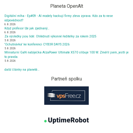
Planeta OpenAlt
Digitální mlha - Ep#09 - AI modely hackují firmy zleva zprava. Kdo za to nese
odpovědnost?
6. 8. 2026
Když profesor lže jak zjednaný…
6. 8. 2026
Za výsledky jsou lidé: Ohlédnutí výkonné ředitelky za rokem 2025
5. 8. 2026
'Ochutnávka' ke konferenci CYB3R DAYS 2026
5. 8. 2026
Miniaturní GaN nabíječka AlzaPower Ultimate X570 slibuje 100 W. Změřil jsem, jestli je
to pravda.
5. 8. 2026
další články na planetě…
Partneři spolku