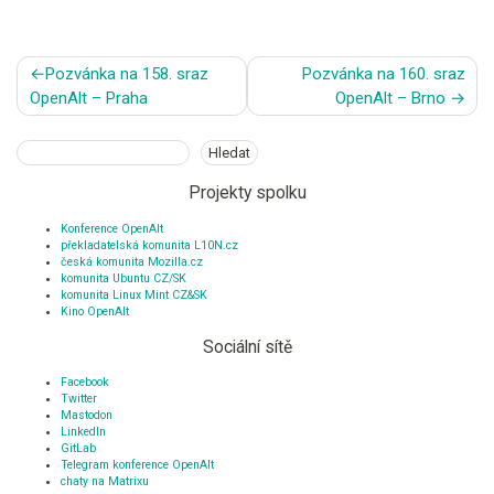
Navigace
Pozvánka na 158. sraz
Pozvánka na 160. sraz
pro
OpenAlt – Praha
OpenAlt – Brno
příspěvek
Hledat
Hledat
Projekty spolku
Konference OpenAlt
překladatelská komunita L10N.cz
česká komunita Mozilla.cz
komunita Ubuntu CZ/SK
komunita Linux Mint CZ&SK
Kino OpenAlt
Sociální sítě
Facebook
Twitter
Mastodon
LinkedIn
GitLab
Telegram konference OpenAlt
chaty na Matrixu