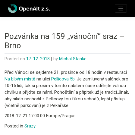
Skip
to
content
Pozvánka na 159 „vánoční“ sraz –
Brno
Posted on
17. 12. 2018
|
by
Michal Stanke
Před Vánoci se sejdeme 21. prosince od 18 hodin v restauraci
Na blbým místě
na ulici
Pellicova 5b
. Je zamluvený salónek pro
10-15 lidí, tak si prosím v tomto nabitém čase udělejte volnou
chvilku a přijďte za námi. Pohoštění a přípitek už je tradicí.
Jinak,
aby nikdo nechodil z Pellicovy tou fůrou schodů, lepší přístup
(včetně parkování) je z Pekařské.
2018-12-21 17:00:00 Europe/Prague
Posted in
Srazy