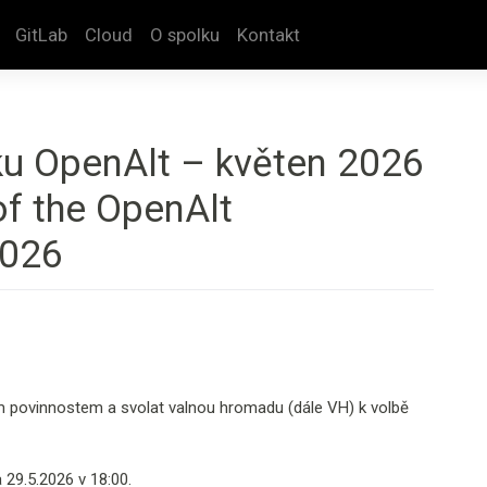
GitLab
Cloud
O spolku
Kontakt
u OpenAlt – květen 2026
f the OpenAlt
2026
ým povinnostem a svolat valnou hromadu (dále VH) k volbě
 29.5.2026 v 18:00.