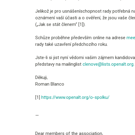
Jelikož je pro usnášeníschopnost rady potřebná na
oznámení vaší účasti a o ověření, že jsou vaše čl
(„Jak se stát členem“ [1]).
Schůze proběhne především online na adrese
mee
rady také uzavření předchozího roku.
Jste-li si jist nyní vědomi vašim zájmem kandidova
představy na mailinglist
clenove@lists.openalt.org
.
Děkuji,
Roman Blanco
[1]
https://www.openalt.org/o-spolku/
—
Dear members of the association,