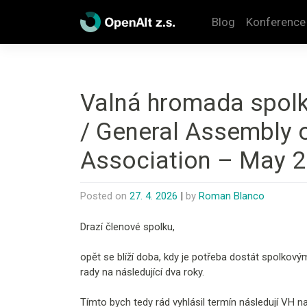
Skip
to
Blog
Konference
content
Valná hromada spolk
/ General Assembly o
Association – May 
Posted on
27. 4. 2026
|
by
Roman Blanco
Drazí členové spolku,
opět se blíží doba, kdy je potřeba dostát spolkov
rady na následující dva roky.
Tímto bych tedy rád vyhlásil termín následují VH na