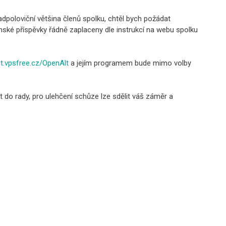
dpoloviční většina členů spolku, chtěl bych požádat
enské příspěvky řádně zaplaceny dle instrukcí na webu spolku
t.vpsfree.cz/OpenAlt
a jejím programem bude mimo volby
t do rady, pro ulehčení schůze lze sdělit váš záměr a