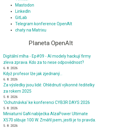
Mastodon
LinkedIn
GitLab
Telegram konference OpenAlt
chaty na Matrixu
Planeta OpenAlt
Digitální mlha - Ep#09 - AI modely hackují firmy
zleva zprava. Kdo za to nese odpovědnost?
6. 8. 2026
Když profesor lže jak zjednaný…
6. 8. 2026
Za výsledky jsou lidé: Ohlédnutí výkonné ředitelky
za rokem 2025
5. 8. 2026
'Ochutnávka' ke konferenci CYB3R DAYS 2026
5. 8. 2026
Miniaturní GaN nabíječka AlzaPower Ultimate
X570 slibuje 100 W. Změřil jsem, jestli je to pravda.
5. 8. 2026