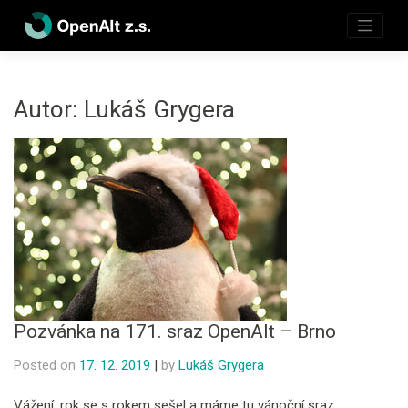
Skip
to
content
Autor:
Lukáš Grygera
Pozvánka na 171. sraz OpenAlt – Brno
Posted on
17. 12. 2019
|
by
Lukáš Grygera
Vážení, rok se s rokem sešel a máme tu vánoční sraz.