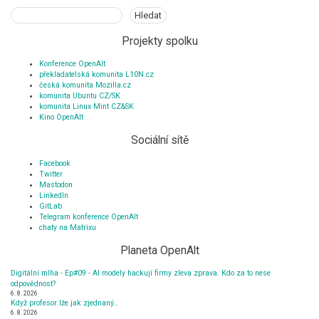
Hledat
Hledat
Projekty spolku
Konference OpenAlt
překladatelská komunita L10N.cz
česká komunita Mozilla.cz
komunita Ubuntu CZ/SK
komunita Linux Mint CZ&SK
Kino OpenAlt
Sociální sítě
Facebook
Twitter
Mastodon
LinkedIn
GitLab
Telegram konference OpenAlt
chaty na Matrixu
Planeta OpenAlt
Digitální mlha - Ep#09 - AI modely hackují firmy zleva zprava. Kdo za to nese
odpovědnost?
6. 8. 2026
Když profesor lže jak zjednaný…
6. 8. 2026