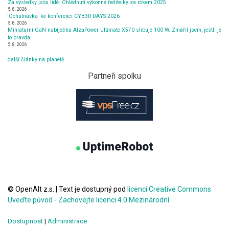
Za výsledky jsou lidé: Ohlédnutí výkonné ředitelky za rokem 2025
5. 8. 2026
'Ochutnávka' ke konferenci CYB3R DAYS 2026
5. 8. 2026
Miniaturní GaN nabíječka AlzaPower Ultimate X570 slibuje 100 W. Změřil jsem, jestli je
to pravda.
5. 8. 2026
další články na planetě…
Partneři spolku
© OpenAlt z.s.
|
Text je dostupný pod
licencí Creative Commons
Uveďte původ - Zachovejte licenci 4.0 Mezinárodní
.
Dostupnost
|
Administrace