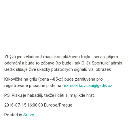
Zbývá jen zvládnout magickou plážovou trojku: servis-příjem-
odehrání a bude to zábava (to bude i tak O:-)). Sportující admin
Gedík slibuje živé ukázky pokročilých signálů viz. obrázek.
Krkovička na grilu (cena ~85kc) bude zamluvena pro
registrované případně pište na
reznik-krkovicka@gedik.cz
P.S. Písku je habaděj, takže i děti si mají kde hrát.
2016-07-15 16:00:00 Europe/Prague
Posted in
Srazy