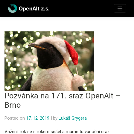
Skip
to
content
Pozvánka na 171. sraz OpenAlt –
Brno
Posted on
17. 12. 2019
|
by
Lukáš Grygera
Vážení, rok se s rokem sešel a máme tu vánoční sraz.