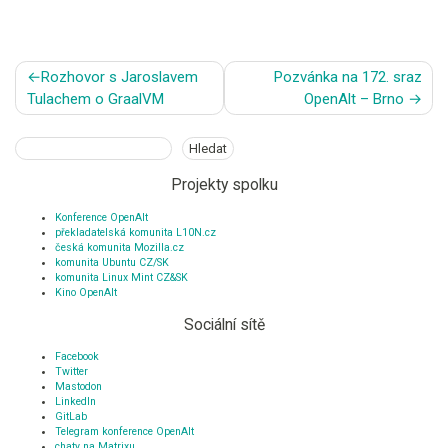
Navigace
Rozhovor s Jaroslavem
Pozvánka na 172. sraz
pro
Tulachem o GraalVM
OpenAlt – Brno
příspěvek
Hledat
Hledat
Projekty spolku
Konference OpenAlt
překladatelská komunita L10N.cz
česká komunita Mozilla.cz
komunita Ubuntu CZ/SK
komunita Linux Mint CZ&SK
Kino OpenAlt
Sociální sítě
Facebook
Twitter
Mastodon
LinkedIn
GitLab
Telegram konference OpenAlt
chaty na Matrixu