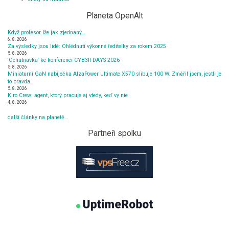
Planeta OpenAlt
Když profesor lže jak zjednaný…
6. 8. 2026
Za výsledky jsou lidé: Ohlédnutí výkonné ředitelky za rokem 2025
5. 8. 2026
'Ochutnávka' ke konferenci CYB3R DAYS 2026
5. 8. 2026
Miniaturní GaN nabíječka AlzaPower Ultimate X570 slibuje 100 W. Změřil jsem, jestli je
to pravda.
5. 8. 2026
Kiro Crew: agent, ktorý pracuje aj vtedy, keď vy nie
4. 8. 2026
další články na planetě…
Partneři spolku