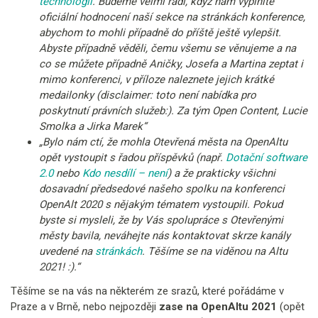
technologií
. Budeme velmi rádi, když nám vyplníte
oficiální hodnocení naší sekce na stránkách konference,
abychom to mohli případně do příště ještě vylepšit.
Abyste případně věděli, čemu všemu se věnujeme a na
co se můžete případně Aničky, Josefa a Martina zeptat i
mimo konferenci, v příloze naleznete jejich krátké
medailonky (disclaimer: toto není nabídka pro
poskytnutí právních služeb:). Za tým Open Content, Lucie
Smolka a Jirka Marek“
„Bylo nám ctí, že mohla Otevřená města na OpenAltu
opět vystoupit s řadou příspěvků (např.
Dotační software
2.0
nebo
Kdo nesdílí – není
) a že prakticky všichni
dosavadní předsedové našeho spolku na konferenci
OpenAlt 2020 s nějakým tématem vystoupili. Pokud
byste si mysleli, že by Vás spolupráce s Otevřenými
městy bavila, neváhejte nás kontaktovat skrze kanály
uvedené na
stránkách
. Těšíme se na viděnou na Altu
2021! :).“
Těšíme se na vás na některém ze srazů, které pořádáme v
Praze a v Brně, nebo nejpozději
zase na OpenAltu 2021
(opět