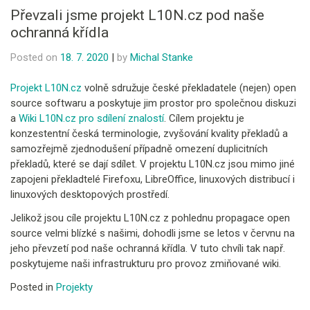
Převzali jsme projekt L10N.cz pod naše
ochranná křídla
Posted on
18. 7. 2020
|
by
Michal Stanke
Projekt L10N.cz
volně sdružuje české překladatele (nejen) open
source softwaru a poskytuje jim prostor pro společnou diskuzi
a
Wiki L10N.cz pro sdílení znalostí
. Cílem projektu je
konzestentní česká terminologie, zvyšování kvality překladů a
samozřejmě zjednodušení případně omezení duplicitních
překladů, které se dají sdílet. V projektu L10N.cz jsou mimo jiné
zapojeni překladtelé Firefoxu, LibreOffice, linuxových distribucí i
linuxových desktopových prostředí.
Jelikož jsou cíle projektu L10N.cz z pohlednu propagace open
source velmi blízké s našimi, dohodli jsme se letos v červnu na
jeho převzetí pod naše ochranná křídla. V tuto chvíli tak např.
poskytujeme naši infrastrukturu pro provoz zmiňované wiki.
Posted in
Projekty