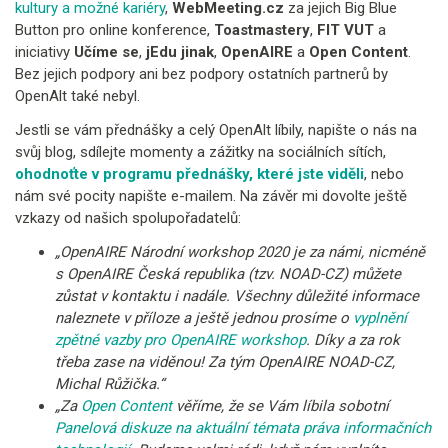
kultury a možné kariéry
,
WebMeeting.cz
za jejich Big Blue
Button pro online konference,
Toastmastery
,
FIT VUT
a
iniciativy
Učíme se
,
jEdu jinak
,
OpenAIRE
a
Open Content
.
Bez jejich podpory ani bez podpory ostatních partnerů by
OpenAlt také nebyl.
Jestli se vám přednášky a celý OpenAlt líbily, napište o nás na
svůj blog, sdílejte momenty a zážitky na sociálních sítích,
ohodnoťte v programu přednášky, které jste viděli
, nebo
nám své pocity napište e-mailem. Na závěr mi dovolte ještě
vzkazy od našich spolupořadatelů:
„OpenAIRE Národní workshop 2020 je za námi, nicméně
s OpenAIRE Česká republika (tzv. NOAD-CZ) můžete
zůstat v kontaktu i nadále. Všechny důležité informace
naleznete v příloze a ještě jednou prosíme o
vyplnění
zpětné vazby pro OpenAIRE workshop
. Díky a za rok
třeba zase na viděnou! Za tým OpenAIRE NOAD-CZ,
Michal Růžička.“
„Za
Open Content
věříme, že se Vám líbila sobotní
Panelová diskuze na aktuální témata práva informačních