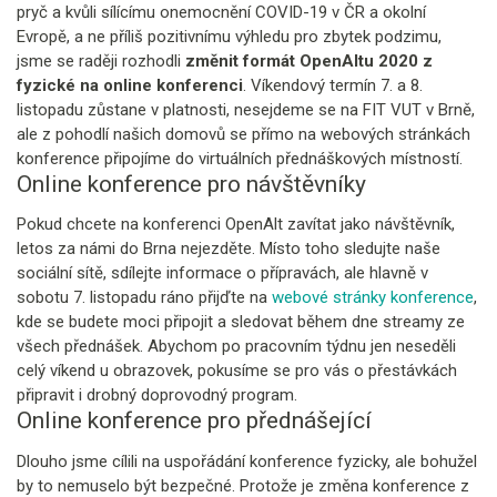
pryč a kvůli sílícímu onemocnění COVID-19 v ČR a okolní
Evropě, a ne příliš pozitivnímu výhledu pro zbytek podzimu,
jsme se raději rozhodli
změnit formát OpenAltu 2020 z
fyzické na online konferenci
. Víkendový termín 7. a 8.
listopadu zůstane v platnosti, nesejdeme se na FIT VUT v Brně,
ale z pohodlí našich domovů se přímo na webových stránkách
konference připojíme do virtuálních přednáškových místností.
Online konference pro návštěvníky
Pokud chcete na konferenci OpenAlt zavítat jako návštěvník,
letos za námi do Brna nejezděte. Místo toho sledujte naše
sociální sítě, sdílejte informace o přípravách, ale hlavně v
sobotu 7. listopadu ráno přijďte na
webové stránky konference
,
kde se budete moci připojit a sledovat během dne streamy ze
všech přednášek. Abychom po pracovním týdnu jen neseděli
celý víkend u obrazovek, pokusíme se pro vás o přestávkách
připravit i drobný doprovodný program.
Online konference pro přednášející
Dlouho jsme cílili na uspořádání konference fyzicky, ale bohužel
by to nemuselo být bezpečné. Protože je změna konference z