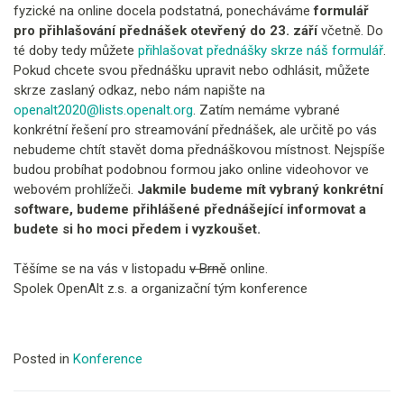
fyzické na online docela podstatná, ponecháváme
formulář
pro přihlašování přednášek otevřený do 23. září
včetně. Do
té doby tedy můžete
přihlašovat přednášky skrze náš formulář
.
Pokud chcete svou přednášku upravit nebo odhlásit, můžete
skrze zaslaný odkaz, nebo nám napište na
openalt2020@lists.openalt.org
.
Zatím nemáme vybrané
konkrétní řešení pro streamování přednášek, ale určitě po vás
nebudeme chtít stavět doma přednáškovou místnost. Nejspíše
budou probíhat podobnou formou jako online videohovor ve
webovém prohlížeči.
Jakmile budeme mít vybraný konkrétní
software, budeme přihlášené přednášející informovat a
budete si ho moci předem i vyzkoušet.
Těšíme se na vás v listopadu
v Brně
online.
Spolek OpenAlt z.s. a organizační tým konference
Posted in
Konference