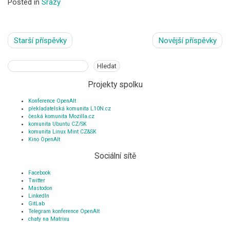
Posted in
Srazy
Navigace
Starší příspěvky
Novější příspěvky
pro
příspěvky
Hledat
Hledat
Projekty spolku
Konference OpenAlt
překladatelská komunita L10N.cz
česká komunita Mozilla.cz
komunita Ubuntu CZ/SK
komunita Linux Mint CZ&SK
Kino OpenAlt
Sociální sítě
Facebook
Twitter
Mastodon
LinkedIn
GitLab
Telegram konference OpenAlt
chaty na Matrixu