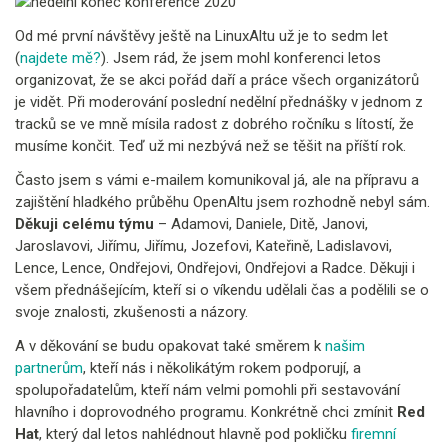
Od mé první návštěvy ještě na LinuxAltu už je to sedm let
(
najdete mě?
). Jsem rád, že jsem mohl konferenci letos
organizovat, že se akci pořád daří a práce všech organizátorů
je vidět. Při moderování poslední nedělní přednášky v jednom z
tracků se ve mně mísila radost z dobrého ročníku s lítostí, že
musíme končit. Teď už mi nezbývá než se těšit na příští rok.
Často jsem s vámi e-mailem komunikoval já, ale na přípravu a
zajištění hladkého průběhu OpenAltu jsem rozhodně nebyl sám.
Děkuji celému týmu
– Adamovi, Daniele, Ditě, Janovi,
Jaroslavovi, Jiřímu, Jiřímu, Jozefovi, Kateřině, Ladislavovi,
Lence, Lence, Ondřejovi, Ondřejovi, Ondřejovi a Radce. Děkuji i
všem přednášejícím, kteří si o víkendu udělali čas a podělili se o
svoje znalosti, zkušenosti a názory.
A v děkování se budu opakovat také směrem k
našim
partnerům
, kteří nás i několikátým rokem podporují, a
spolupořadatelům, kteří nám velmi pomohli při sestavování
hlavního i doprovodného programu. Konkrétně chci zmínit
Red
Hat
, který dal letos nahlédnout hlavně pod pokličku
firemní