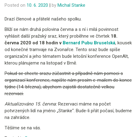
Posted on
10. 6. 2020
|
by
Michal Stanke
Drazí členové a přátelé našeho spolku.
Blíží se nám druhá polovina června a s ní i milá povinnost
vyhlásit další pražský sraz, který proběhne ve čtvrtek
18.
června 2020 od 18 hodin v
Bernard Pubu Bruselská
, kousek
od konečné tramvaje na Zvonařce. Tento sraz bude spíše
organizační a jeho tématem bude letošní konference OpenAlt,
kterou plánujeme na listopad v Brně.
Pokud se chcete srazu zúčastnit a případně nám pomoci s
organizací konference, napište nám prosím e-mailem do konce
týdne (14. března), abychom zajistili dostatečně velkou
rezervaci.
Aktualizováno 15. června:
Rezervaci máme na počet
potvrzených lidí na jméno „Stanke“. Bude-li přát počasí, budeme
na zahrádce.
Těšíme se na vás.