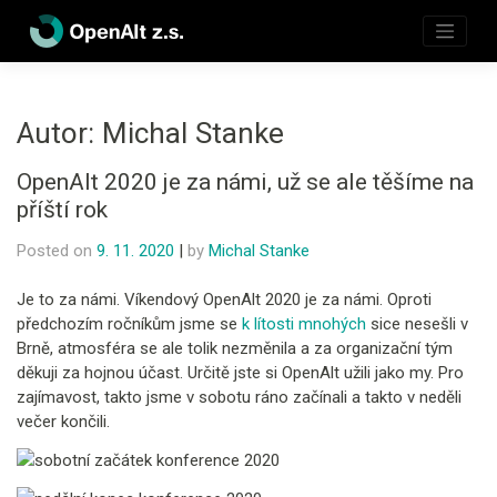
Skip
to
content
Autor:
Michal Stanke
OpenAlt 2020 je za námi, už se ale těšíme na
příští rok
Posted on
9. 11. 2020
|
by
Michal Stanke
Je to za námi. Víkendový OpenAlt 2020 je za námi. Oproti
předchozím ročníkům jsme se
k lítosti mnohých
sice nesešli v
Brně, atmosféra se ale tolik nezměnila a za organizační tým
děkuji za hojnou účast. Určitě jste si OpenAlt užili jako my. Pro
zajímavost, takto jsme v sobotu ráno začínali a takto v neděli
večer končili.