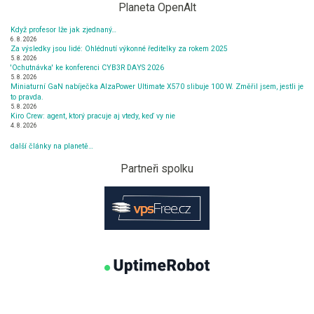
Planeta OpenAlt
Když profesor lže jak zjednaný…
6. 8. 2026
Za výsledky jsou lidé: Ohlédnutí výkonné ředitelky za rokem 2025
5. 8. 2026
'Ochutnávka' ke konferenci CYB3R DAYS 2026
5. 8. 2026
Miniaturní GaN nabíječka AlzaPower Ultimate X570 slibuje 100 W. Změřil jsem, jestli je
to pravda.
5. 8. 2026
Kiro Crew: agent, ktorý pracuje aj vtedy, keď vy nie
4. 8. 2026
další články na planetě…
Partneři spolku