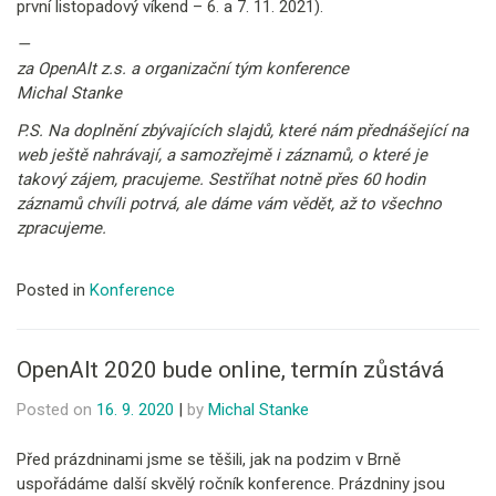
první listopadový víkend – 6. a 7. 11. 2021).
—
za OpenAlt z.s. a organizační tým konference
Michal Stanke
P.S. Na doplnění zbývajících slajdů, které nám přednášející na
web ještě nahrávají, a samozřejmě i záznamů, o které je
takový zájem, pracujeme. Sestříhat notně přes 60 hodin
záznamů chvíli potrvá, ale dáme vám vědět, až to všechno
zpracujeme.
Posted in
Konference
OpenAlt 2020 bude online, termín zůstává
Posted on
16. 9. 2020
|
by
Michal Stanke
Před prázdninami jsme se těšili, jak na podzim v Brně
uspořádáme další skvělý ročník konference. Prázdniny jsou