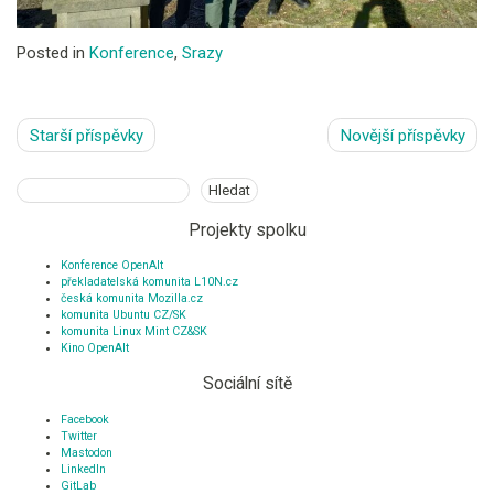
Posted in
Konference
,
Srazy
Navigace
Starší příspěvky
Novější příspěvky
pro
příspěvky
Hledat
Hledat
Projekty spolku
Konference OpenAlt
překladatelská komunita L10N.cz
česká komunita Mozilla.cz
komunita Ubuntu CZ/SK
komunita Linux Mint CZ&SK
Kino OpenAlt
Sociální sítě
Facebook
Twitter
Mastodon
LinkedIn
GitLab