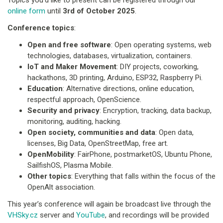
online form
until
3rd of October 2025
.
Conference topics
:
Open and free software
: Open operating systems, web
technologies, databases, virtualization, containers.
IoT and Maker Movement
: DIY projects, coworking,
hackathons, 3D printing, Arduino, ESP32, Raspberry Pi.
Education
: Alternative directions, online education,
respectful approach, OpenScience.
Security and privacy
: Encryption, tracking, data backup,
monitoring, auditing, hacking.
Open society, communities and data
: Open data,
licenses, Big Data, OpenStreetMap, free art.
OpenMobility
: FairPhone, postmarketOS, Ubuntu Phone,
SailfishOS, Plasma Mobile.
Other topics
: Everything that falls within the focus of the
OpenAlt association.​
This year’s conference will again be broadcast live through the
VHSky.cz
server and
YouTube
, and recordings will be provided