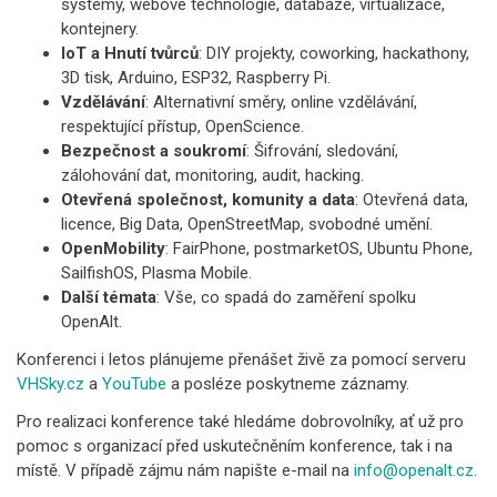
systémy, webové technologie, databáze, virtualizace,
kontejnery.
IoT a Hnutí tvůrců
: DIY projekty, coworking, hackathony,
3D tisk, Arduino, ESP32, Raspberry Pi.
Vzdělávání
: Alternativní směry, online vzdělávání,
respektující přístup, OpenScience.
Bezpečnost a soukromí
: Šifrování, sledování,
zálohování dat, monitoring, audit, hacking.
Otevřená společnost, komunity a data
: Otevřená data,
licence, Big Data, OpenStreetMap, svobodné umění.
OpenMobility
: FairPhone, postmarketOS, Ubuntu Phone,
SailfishOS, Plasma Mobile.
Další témata
: Vše, co spadá do zaměření spolku
OpenAlt.​
Konferenci i letos plánujeme přenášet živě za pomocí serveru
VHSky.cz
a
YouTube
a posléze poskytneme záznamy.
Pro realizaci konference také hledáme dobrovolníky, ať už pro
pomoc s organizací před uskutečněním konference, tak i na
místě. V případě zájmu nám napište e-mail na
info@openalt.cz
.