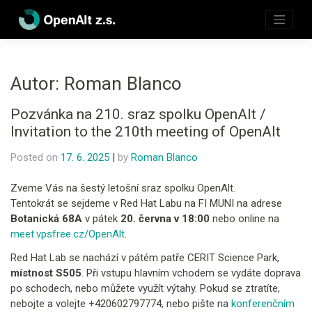
Skip
to
content
Autor:
Roman Blanco
Pozvánka na 210. sraz spolku OpenAlt /
Invitation to the 210th meeting of OpenAlt
Posted on
17. 6. 2025
|
by
Roman Blanco
Zveme Vás na šestý letošní sraz spolku OpenAlt.
Tentokrát se sejdeme v Red Hat Labu na FI MUNI na adrese
Botanická 68A
v pátek
20. června v 18:00
nebo online na
meet.vpsfree.cz/OpenAlt
.
Red Hat Lab se nachází v pátém patře CERIT Science Park,
místnost S505
. Při vstupu hlavním vchodem se vydáte doprava
po schodech, nebo můžete využít výtahy. Pokud se ztratíte,
nebojte a volejte +420602797774, nebo pište na
konferenčním