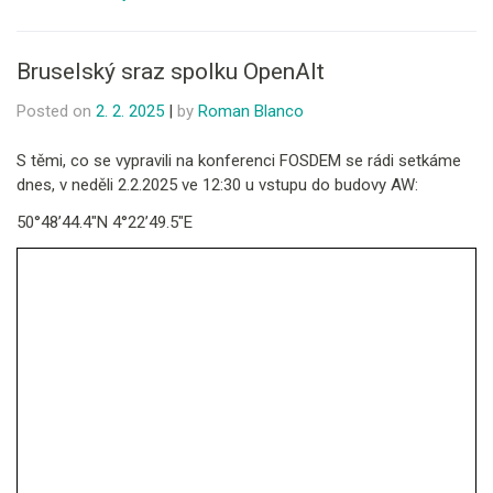
Bruselský sraz spolku OpenAlt
Posted on
2. 2. 2025
|
by
Roman Blanco
S těmi, co se vypravili na konferenci FOSDEM se rádi setkáme
dnes, v neděli 2.2.2025 ve 12:30 u vstupu do budovy AW:
50°48’44.4″N 4°22’49.5″E