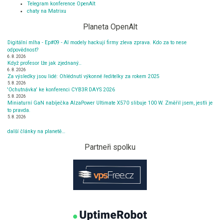
Telegram konference OpenAlt
chaty na Matrixu
Planeta OpenAlt
Digitální mlha - Ep#09 - AI modely hackují firmy zleva zprava. Kdo za to nese
odpovědnost?
6. 8. 2026
Když profesor lže jak zjednaný…
6. 8. 2026
Za výsledky jsou lidé: Ohlédnutí výkonné ředitelky za rokem 2025
5. 8. 2026
'Ochutnávka' ke konferenci CYB3R DAYS 2026
5. 8. 2026
Miniaturní GaN nabíječka AlzaPower Ultimate X570 slibuje 100 W. Změřil jsem, jestli je
to pravda.
5. 8. 2026
další články na planetě…
Partneři spolku