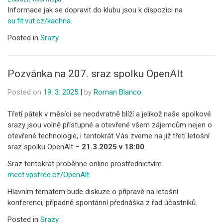
Informace jak se dopravit do klubu jsou k dispozici na
su.fit.vut.cz/kachna
.
Posted in
Srazy
Pozvánka na 207. sraz spolku OpenAlt
Posted on
19. 3. 2025
|
by
Roman Blanco
Třetí pátek v měsíci se neodvratně blíží a jelikož naše spolkové
srazy jsou volně přístupné a otevřené všem zájemcům nejen o
otevřené technologie, i tentokrát Vás zveme na již třetí letošní
sraz spolku OpenAlt –
21.3.2025 v 18:00
.
Sraz tentokrát proběhne online prostřednictvím
meet.vpsfree.cz/OpenAlt
.
Hlavním tématem bude diskuze o přípravě na letošní
konferenci, případně spontánní přednáška z řad účastníků.
Posted in
Srazy