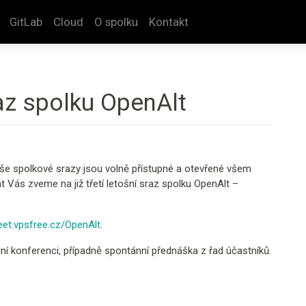
GitLab
Cloud
O spolku
Kontakt
az spolku OpenAlt
 naše spolkové srazy jsou volně přístupné a otevřené všem
 Vás zveme na již třetí letošní sraz spolku OpenAlt –
et.vpsfree.cz/OpenAlt
.
í konferenci, případně spontánní přednáška z řad účastníků.