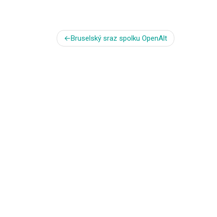
Navigace
Bruselský sraz spolku OpenAlt
pro
příspěvek