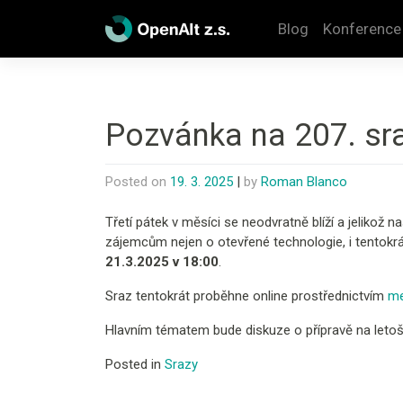
Skip
to
Blog
Konference
content
Pozvánka na 207. sr
Posted on
19. 3. 2025
|
by
Roman Blanco
Třetí pátek v měsíci se neodvratně blíží a jelikož
zájemcům nejen o otevřené technologie, i tentokrát
21.3.2025 v 18:00
.
Sraz tentokrát proběhne online prostřednictvím
me
Hlavním tématem bude diskuze o přípravě na letošn
Posted in
Srazy