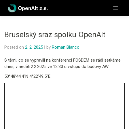
Skip
to
content
Bruselský sraz spolku OpenAlt
Posted on
2. 2. 2025
|
by
Roman Blanco
S těmi, co se vypravili na konferenci FOSDEM se rádi setkáme
dnes, v neděli 2.2.2025 ve 12:30 u vstupu do budovy AW:
50°48’44.4″N 4°22’49.5″E