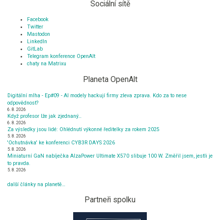
Sociální sítě
Facebook
Twitter
Mastodon
LinkedIn
GitLab
Telegram konference OpenAlt
chaty na Matrixu
Planeta OpenAlt
Digitální mlha - Ep#09 - AI modely hackují firmy zleva zprava. Kdo za to nese
odpovědnost?
6. 8. 2026
Když profesor lže jak zjednaný…
6. 8. 2026
Za výsledky jsou lidé: Ohlédnutí výkonné ředitelky za rokem 2025
5. 8. 2026
'Ochutnávka' ke konferenci CYB3R DAYS 2026
5. 8. 2026
Miniaturní GaN nabíječka AlzaPower Ultimate X570 slibuje 100 W. Změřil jsem, jestli je
to pravda.
5. 8. 2026
další články na planetě…
Partneři spolku