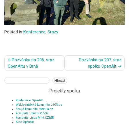
Posted in
Konference
,
Srazy
Navigace
Pozvánka na 206. sraz
Pozvánka na 207. sraz
pro
OpenAltu v Brně
spolku OpenAlt
příspěvek
Hledat
Hledat
Projekty spolku
Konference OpenAlt
překladatelská komunita L10N.cz
česká komunita Mozilla.cz
komunita Ubuntu CZ/SK
komunita Linux Mint CZ&SK
Kino OpenAlt