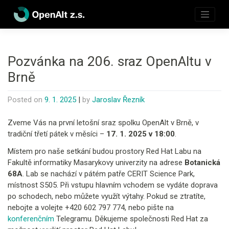
Skip
to
content
Pozvánka na 206. sraz OpenAltu v
Brně
Posted on
9. 1. 2025
|
by
Jaroslav Řezník
Zveme Vás na první letošní sraz spolku OpenAlt v Brně, v
tradiční třetí pátek v měsíci –
17. 1. 2025 v 18:00
.
Místem pro naše setkání budou prostory Red Hat Labu na
Fakultě informatiky Masarykovy univerzity na adrese
Botanická
68A
. Lab se nachází v pátém patře CERIT Science Park,
místnost S505. Při vstupu hlavním vchodem se vydáte doprava
po schodech, nebo můžete využít výtahy. Pokud se ztratíte,
nebojte a volejte +420 602 797 774, nebo pište na
konferenčním
Telegramu. Děkujeme společnosti Red Hat za