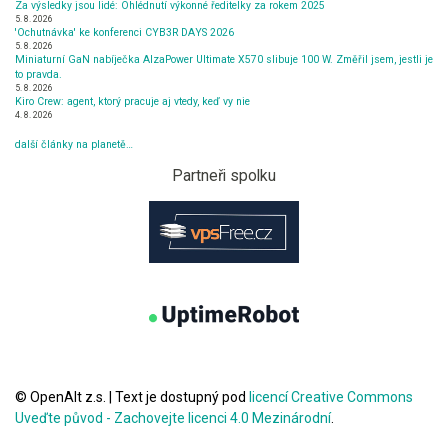
Za výsledky jsou lidé: Ohlédnutí výkonné ředitelky za rokem 2025
5. 8. 2026
'Ochutnávka' ke konferenci CYB3R DAYS 2026
5. 8. 2026
Miniaturní GaN nabíječka AlzaPower Ultimate X570 slibuje 100 W. Změřil jsem, jestli je
to pravda.
5. 8. 2026
Kiro Crew: agent, ktorý pracuje aj vtedy, keď vy nie
4. 8. 2026
další články na planetě…
Partneři spolku
© OpenAlt z.s.
|
Text je dostupný pod
licencí Creative Commons
Uveďte původ - Zachovejte licenci 4.0 Mezinárodní
.