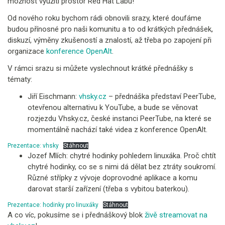
možnost využití prostor Red Hat Labu!
Od nového roku bychom rádi obnovili srazy, které doufáme
budou přínosné pro naši komunitu a to od krátkých přednášek,
diskuzí, výměny zkušeností a znalostí, až třeba po zapojení při
organizace
konference OpenAlt
.
V rámci srazu si můžete vyslechnout krátké přednášky s
tématy:
Jiří Eischmann:
vhsky.cz
– přednáška představí PeerTube,
otevřenou alternativu k YouTube, a bude se věnovat
rozjezdu Vhsky.cz, české instanci PeerTube, na které se
momentálně nachází také videa z konference OpenAlt.
Prezentace: vhsky
Stáhnout
Jozef Mlích: chytré hodinky pohledem linuxáka. Proč chtít
chytré hodinky, co se s nimi dá dělat bez ztráty soukromí.
Různé střípky z vývoje doprovodné aplikace a komu
darovat starší zařízení (třeba s vybitou baterkou).
Prezentace: hodinky pro linuxáky
Stáhnout
A co víc, pokusíme se i přednáškový blok
živě streamovat na