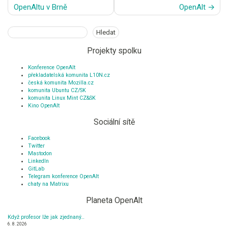
pro
OpenAltu v Brně
OpenAlt
příspěvek
Hledat
Hledat
Projekty spolku
Konference OpenAlt
překladatelská komunita L10N.cz
česká komunita Mozilla.cz
komunita Ubuntu CZ/SK
komunita Linux Mint CZ&SK
Kino OpenAlt
Sociální sítě
Facebook
Twitter
Mastodon
LinkedIn
GitLab
Telegram konference OpenAlt
chaty na Matrixu
Planeta OpenAlt
Když profesor lže jak zjednaný…
6. 8. 2026