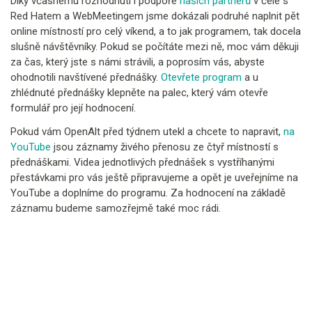
Díky včasnému rozhodnutí i podpoře
našich partnerů
v čele s
Red Hatem a WebMeetingem jsme dokázali podruhé naplnit pět
online místností pro celý víkend, a to jak programem, tak docela
slušně návštěvníky. Pokud se počítáte mezi ně, moc vám děkuji
za čas, který jste s námi strávili, a poprosím vás, abyste
ohodnotili navštívené přednášky.
Otevřete program
a u
zhlédnuté přednášky klepněte na palec, který vám otevře
formulář pro její hodnocení.
Pokud vám OpenAlt před týdnem utekl a chcete to napravit,
na
YouTube
jsou záznamy živého přenosu ze čtyř místností s
přednáškami. Videa jednotlivých přednášek s vystříhanými
přestávkami pro vás ještě připravujeme a opět je uveřejníme na
YouTube a doplníme do programu. Za hodnocení na základě
záznamu budeme samozřejmě také moc rádi.