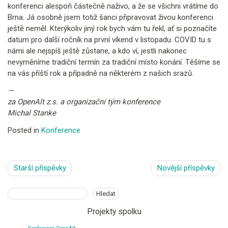
konferenci alespoň částečně naživo, a že se všichni vrátíme do
Brna. Já osobně jsem totiž šanci připravovat živou konferenci
ještě neměl. Kterýkoliv jiný rok bych vám tu řekl, ať si poznačíte
datum pro další ročník na první víkend v listopadu. COVID tu s
námi ale nejspíš ještě zůstane, a kdo ví, jestli nakonec
nevyměníme tradiční termín za tradiční místo konání. Těšíme se
na vás příští rok a případně na některém z našich srazů.
—
za OpenAlt z.s. a organizační tým konference
Michal Stanke
Posted in
Konference
Navigace
Starší příspěvky
Novější příspěvky
pro
příspěvky
Hledat
Hledat
Projekty spolku