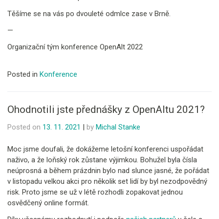
Těšíme se na vás po dvouleté odmlce zase v Brně.
—
Organizační tým konference OpenAlt 2022
Posted in
Konference
Ohodnotili jste přednášky z OpenAltu 2021?
Posted on
13. 11. 2021
|
by
Michal Stanke
Moc jsme doufali, že dokážeme letošní konferenci uspořádat
naživo, a že loňský rok zůstane výjimkou. Bohužel byla čísla
neúprosná a během prázdnin bylo nad slunce jasné, že pořádat
v listopadu velkou akci pro několik set lidí by byl nezodpovědný
risk. Proto jsme se už v létě rozhodli zopakovat jednou
osvědčený online formát.