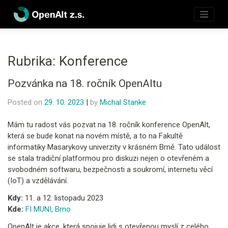
Skip
to
content
Rubrika:
Konference
Pozvánka na 18. ročník OpenAltu
Posted on
29. 10. 2023
|
by
Michal Stanke
Mám tu radost vás pozvat na 18. ročník konference OpenAlt,
která se bude konat na novém místě, a to na Fakultě
informatiky Masarykovy univerzity v krásném Brně. Tato událost
se stala tradiční platformou pro diskuzi nejen o otevřeném a
svobodném softwaru, bezpečnosti a soukromí, internetu věcí
(IoT) a vzdělávání.
Kdy:
11. a 12. listopadu 2023
Kde:
FI MUNI, Brno
OpenAlt je akce, která spojuje lidi s otevřenou myslí z celého