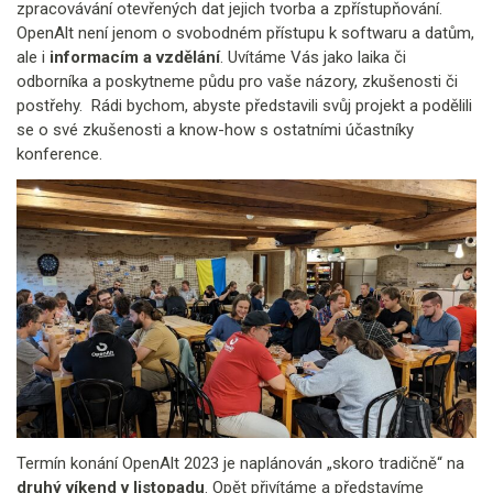
zpracovávání otevřených dat jejich tvorba a zpřístupňování.
OpenAlt není jenom o svobodném přístupu k softwaru a datům,
ale i
informacím a vzdělání
. Uvítáme Vás jako laika či
odborníka a poskytneme půdu pro vaše názory, zkušenosti či
postřehy. Rádi bychom, abyste představili svůj projekt a podělili
se o své zkušenosti a know-how s ostatními účastníky
konference.
Termín konání OpenAlt 2023 je naplánován „skoro tradičně“ na
druhý víkend v listopadu
. Opět přivítáme a představíme