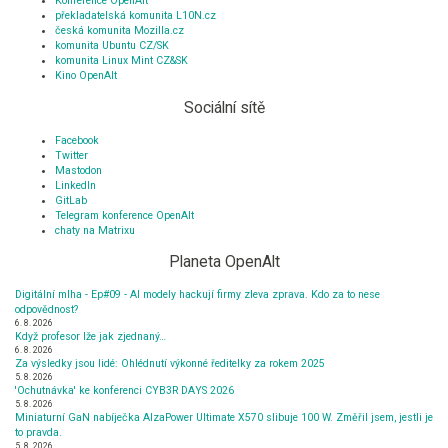
Konference OpenAlt
překladatelská komunita L10N.cz
česká komunita Mozilla.cz
komunita Ubuntu CZ/SK
komunita Linux Mint CZ&SK
Kino OpenAlt
Sociální sítě
Facebook
Twitter
Mastodon
LinkedIn
GitLab
Telegram konference OpenAlt
chaty na Matrixu
Planeta OpenAlt
Digitální mlha - Ep#09 - AI modely hackují firmy zleva zprava. Kdo za to nese
odpovědnost?
6. 8. 2026
Když profesor lže jak zjednaný…
6. 8. 2026
Za výsledky jsou lidé: Ohlédnutí výkonné ředitelky za rokem 2025
5. 8. 2026
'Ochutnávka' ke konferenci CYB3R DAYS 2026
5. 8. 2026
Miniaturní GaN nabíječka AlzaPower Ultimate X570 slibuje 100 W. Změřil jsem, jestli je
to pravda.
5. 8. 2026