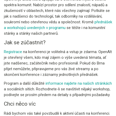
spektra komunit. Nabízí prostor pro sdílení znalostí, nápadů a
zkušeností v oblastech, které nás všechny zajímají. Potkáte se
jak s nadšenci do technologií, tak odborníky na vzdělávání,
soukromí nebo otevřenou vědu a společnost. Kromě
přednášek
a workshopů uvedených v programu
se těšte i na komunitní
stánky a stánky našich partnerů.
Jak se zúčastnit?
Registrace
na konferenci je volitelná a vstup je zdarma. OpenAlt
je otevřený všem, kdo mají zájem o výše uvedená témata, ať
jste nadšenec, začátečník nebo profesionál. Pokud do Brna
přijet nemůžete, připravujeme pro vás živé streamy a po
skončení konference i záznamy jednotlivých přednášek.
Program a další důležité
informace najdete na našich stránkách
a sociálních sítích. Rozhodnete-li se navštívit nějaký workshop,
podívejte se prosím předem na detaily s případnými požadavky.
Chci něco víc
Rádi bychom vás také povzbudili k aktivní účasti na konferenci.