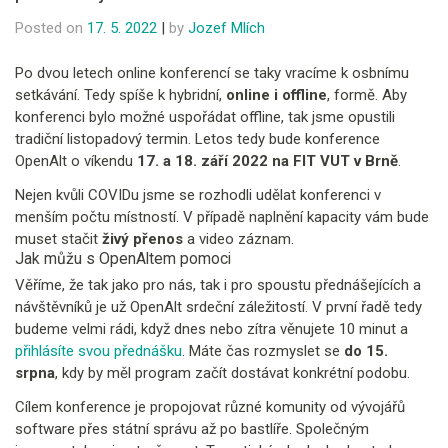
Posted on
17. 5. 2022
|
by
Jozef Mlích
Po dvou letech online konferencí se taky vracíme k osbnímu
setkávání. Tedy spíše k hybridní,
online i offline
, formě. Aby
konferenci bylo možné uspořádat offline, tak jsme opustili
tradiční listopadový termin. Letos tedy bude konference
OpenAlt o víkendu
17. a 18. září 2022 na FIT VUT v Brně
.
Nejen kvůli COVIDu jsme se rozhodli udělat konferenci v
menším počtu místností. V případě naplnění kapacity vám bude
muset stačit
živý přenos
a video záznam.
Jak můžu s OpenAltem pomoci
Věříme, že tak jako pro nás, tak i pro spoustu přednášejících a
návštěvníků je už OpenAlt srdeční záležitostí. V první řadě tedy
budeme velmi rádi, když dnes nebo zítra věnujete 10 minut a
přihlásíte svou přednášku
. Máte čas rozmyslet se
do 15.
srpna
, kdy by měl program začít dostávat konkrétní podobu.
Cílem konference je propojovat různé komunity od vývojářů
software přes státní správu až po bastlíře. Společným