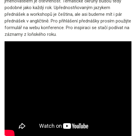
jmenovatelem je otevřenost. Tematické okruhy budou tedy
podobné jako každý rok. Upřednostňovaným jazykem
přednášek a workshopů je čeština, ale asi budeme mít i pár
přednášek v angličtině. Pro přihlášení přednášky prosím použijte
formulář na webu konference. Pro inspiraci se stačí podívat na
záznamy z loňského roku.