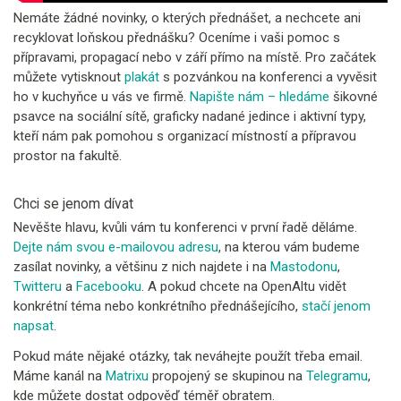
Nemáte žádné novinky, o kterých přednášet, a nechcete ani
recyklovat loňskou přednášku? Oceníme i vaši pomoc s
přípravami, propagací nebo v září přímo na místě. Pro začátek
můžete vytisknout
plakát
s pozvánkou na konferenci a vyvěsit
ho v kuchyňce u vás ve firmě.
Napište nám – hledáme
šikovné
psavce na sociální sítě, graficky nadané jedince i aktivní typy,
kteří nám pak pomohou s organizací místností a přípravou
prostor na fakultě.
Chci se jenom dívat
Nevěšte hlavu, kvůli vám tu konferenci v první řadě děláme.
Dejte nám svou e-mailovou adresu
, na kterou vám budeme
zasílat novinky, a většinu z nich najdete i na
Mastodonu
,
Twitteru
a
Facebooku
. A pokud chcete na OpenAltu vidět
konkrétní téma nebo konkrétního přednášejícího,
stačí jenom
napsat
.
Pokud máte nějaké otázky, tak neváhejte použít třeba email.
Máme kanál na
Matrixu
propojený se skupinou na
Telegramu
,
kde můžete dostat odpověď téměř obratem.