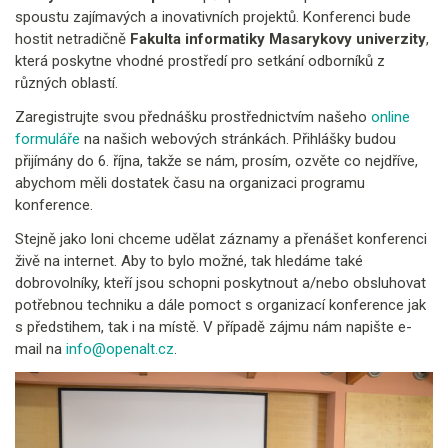
spoustu zajímavých a inovativních projektů. Konferenci bude
hostit netradičně
Fakulta informatiky Masarykovy univerzity
,
která poskytne vhodné prostředí pro setkání odborníků z
různých oblastí.
Zaregistrujte svou přednášku prostřednictvím našeho
online
formuláře
na našich webových stránkách. Přihlášky budou
přijímány do 6. října, takže se nám, prosím, ozvěte co nejdříve,
abychom měli dostatek času na organizaci programu
konference.
Stejně jako loni chceme udělat záznamy a přenášet konferenci
živě na internet. Aby to bylo možné, tak hledáme také
dobrovolníky, kteří jsou schopni poskytnout a/nebo obsluhovat
potřebnou techniku a dále pomoct s organizací konference jak
s předstihem, tak i na místě. V případě zájmu nám napište e-
mail na
info@openalt.cz
.