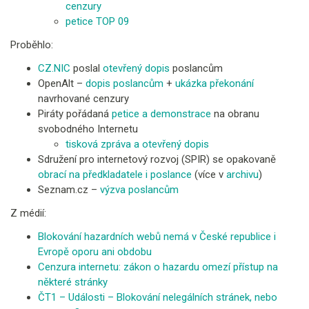
cenzury
petice TOP 09
Proběhlo:
CZ.NIC
poslal
otevřený dopis
poslancům
OpenAlt –
dopis poslancům
+
ukázka překonání
navrhované cenzury
Piráty pořádaná
petice a demonstrace
na obranu
svobodného Internetu
tisková zpráva a otevřený dopis
Sdružení pro internetový rozvoj (SPIR) se opakovaně
obrací na předkladatele i poslance
(více v
archivu
)
Seznam.cz –
výzva poslancům
Z médií:
Blokování hazardních webů nemá v České republice i
Evropě oporu ani obdobu
Cenzura internetu: zákon o hazardu omezí přístup na
některé stránky
ČT1 – Události – Blokování nelegálních stránek, nebo