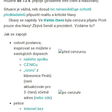
můžete
do 13.4.
připojit (proběhne třetí čtení a hlasování).
Situace je vážná, neb dosud
nic nenasvědčuje ochotě
předkladatelů
připustit realitu a kritické hlasy.
Obavy se naplnily. Ve
třetím čtení
byla cenzura přijata. Proti
pouze dva hlasy! Zbývá Senát a prezident.. Vzdáme to?
Jak se zapojit:
oslovit poslance,
inspirovat se můžete v
existujících dopisech
našeho spolku
CZ.NICu
„vzoru“
z
klávesnice Pirátů
(není
aktualizován pro
3. čtení) včetně
adres (
nebo zde
)
petice
Internet bez