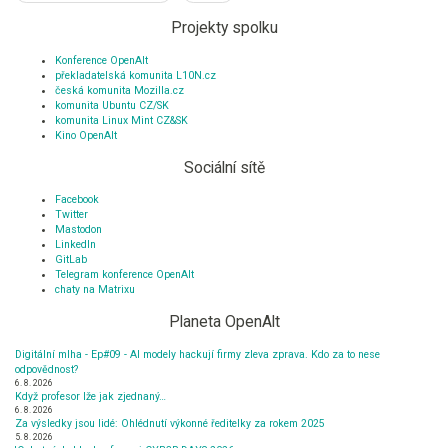
Projekty spolku
Konference OpenAlt
překladatelská komunita L10N.cz
česká komunita Mozilla.cz
komunita Ubuntu CZ/SK
komunita Linux Mint CZ&SK
Kino OpenAlt
Sociální sítě
Facebook
Twitter
Mastodon
LinkedIn
GitLab
Telegram konference OpenAlt
chaty na Matrixu
Planeta OpenAlt
Digitální mlha - Ep#09 - AI modely hackují firmy zleva zprava. Kdo za to nese
odpovědnost?
6. 8. 2026
Když profesor lže jak zjednaný…
6. 8. 2026
Za výsledky jsou lidé: Ohlédnutí výkonné ředitelky za rokem 2025
5. 8. 2026