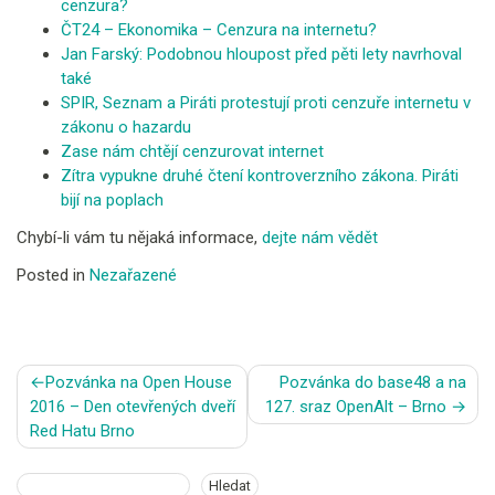
cenzura?
ČT24 – Ekonomika – Cenzura na internetu?
Jan Farský: Podobnou hloupost před pěti lety navrhoval
také
SPIR, Seznam a Piráti protestují proti cenzuře internetu v
zákonu o hazardu
Zase nám chtějí cenzurovat internet
Zítra vypukne druhé čtení kontroverzního zákona. Piráti
bijí na poplach
Chybí-li vám tu nějaká informace,
dejte nám vědět
Posted in
Nezařazené
Navigace
Pozvánka na Open House
Pozvánka do base48 a na
pro
2016 – Den otevřených dveří
127. sraz OpenAlt – Brno
příspěvek
Red Hatu Brno
Hledat
Hledat