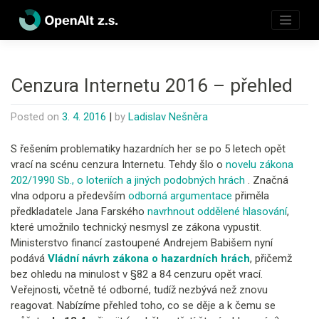
Skip
to
content
Cenzura Internetu 2016 – přehled
Posted on
3. 4. 2016
|
by
Ladislav Nešněra
S řešením problematiky hazardních her se po 5 letech opět
vrací na scénu cenzura Internetu. Tehdy šlo o
novelu zákona
202/1990 Sb., o loteriích a jiných podobných hrách
. Značná
vlna odporu a především
odborná argumentace
přiměla
předkladatele Jana Farského
navrhnout oddělené hlasování
,
které umožnilo technický nesmysl ze zákona vypustit.
Ministerstvo financí zastoupené Andrejem Babišem nyní
podává
Vládní návrh zákona o hazardních hrách
, přičemž
bez ohledu na minulost v §82 a 84 cenzuru opět vrací.
Veřejnosti, včetně té odborné, tudíž nezbývá než znovu
reagovat. Nabízíme přehled toho, co se děje a k čemu se