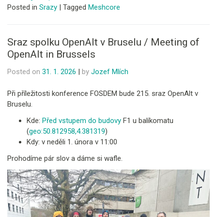
Posted in
Srazy
|
Tagged
Meshcore
Sraz spolku OpenAlt v Bruselu / Meeting of
OpenAlt in Brussels
Posted on
31. 1. 2026
|
by
Jozef Mlích
Při příležitosti konference FOSDEM bude 215. sraz OpenAlt v
Bruselu.
Kde:
Před vstupem do budovy
F1 u balíkomatu
(
geo:50.812958,4.381319
)
Kdy: v neděli 1. února v 11:00
Prohodíme pár slov a dáme si wafle.