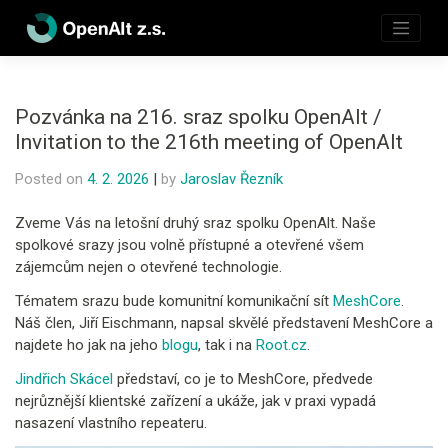
Skip
to
content
Pozvánka na 216. sraz spolku OpenAlt /
Invitation to the 216th meeting of OpenAlt
Posted on
4. 2. 2026
|
by
Jaroslav Řezník
Zveme Vás na letošní druhý sraz spolku OpenAlt. Naše
spolkové srazy jsou volně přístupné a otevřené všem
zájemcům nejen o otevřené technologie.
Tématem srazu bude komunitní komunikační sít
MeshCore
.
Náš člen, Jiří Eischmann, napsal skvělé představení MeshCore a
najdete ho jak na jeho
blogu
, tak i na
Root.cz
.
Jindřich Skácel
představí, co je to MeshCore, předvede
nejrůznější klientské zařízení a ukáže, jak v praxi vypadá
nasazení vlastního repeateru.