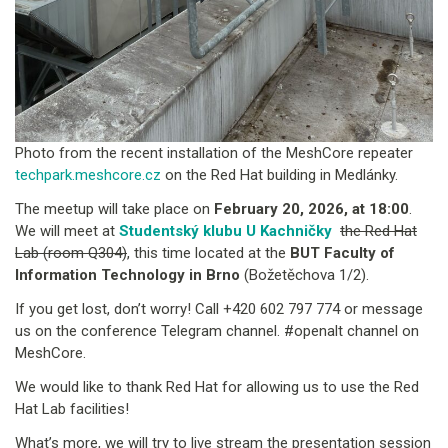
Photo from the recent installation of the MeshCore repeater
techpark.meshcore.cz
on the Red Hat building in Medlánky.
The meetup will take place on
February 20, 2026, at 18:00
.
We will meet at
Studentský klubu U Kachničky
the Red Hat
Lab (room Q304)
, this time located at the
BUT Faculty of
Information Technology in Brno
(Božetěchova 1/2).
If you get lost, don’t worry! Call +420 602 797 774 or message
us on the conference Telegram channel. #openalt channel on
MeshCore.
We would like to thank Red Hat for allowing us to use the Red
Hat Lab facilities!
What’s more, we will try to live stream the presentation session