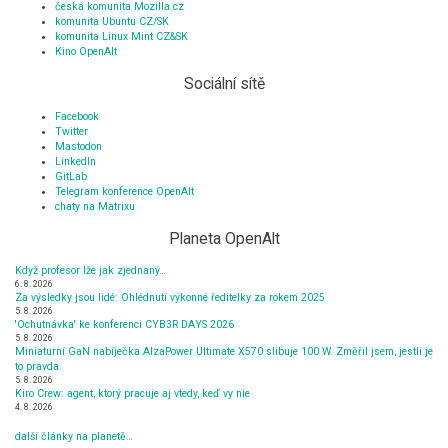
česká komunita Mozilla.cz
komunita Ubuntu CZ/SK
komunita Linux Mint CZ&SK
Kino OpenAlt
Sociální sítě
Facebook
Twitter
Mastodon
LinkedIn
GitLab
Telegram konference OpenAlt
chaty na Matrixu
Planeta OpenAlt
Když profesor lže jak zjednaný…
6. 8. 2026
Za výsledky jsou lidé: Ohlédnutí výkonné ředitelky za rokem 2025
5. 8. 2026
'Ochutnávka' ke konferenci CYB3R DAYS 2026
5. 8. 2026
Miniaturní GaN nabíječka AlzaPower Ultimate X570 slibuje 100 W. Změřil jsem, jestli je
to pravda.
5. 8. 2026
Kiro Crew: agent, ktorý pracuje aj vtedy, keď vy nie
4. 8. 2026
další články na planetě…