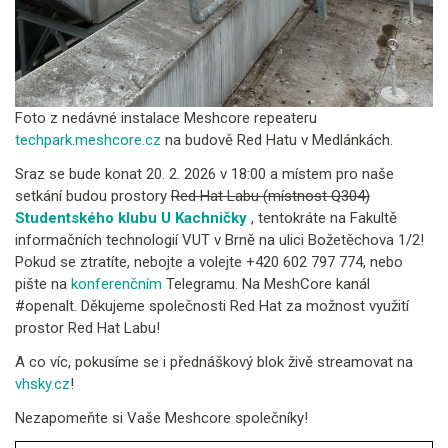
Foto z nedávné instalace Meshcore repeateru
techpark.meshcore.cz
na budově Red Hatu v Medlánkách.
Sraz se bude konat 20. 2. 2026 v 18:00 a místem pro naše
setkání budou prostory
Red Hat Labu (místnost Q304)
Studentského klubu U Kachničky
, tentokráte na Fakultě
informačních technologií VUT v Brně na ulici Božetěchova 1/2!
Pokud se ztratíte, nebojte a volejte +420 602 797 774, nebo
pište na
konferenčním
Telegramu. Na MeshCore kanál
#openalt. Děkujeme společnosti Red Hat za možnost využití
prostor Red Hat Labu!
A co víc, pokusíme se i přednáškový blok živě streamovat na
vhsky.cz
!
Nezapomeňte si Vaše Meshcore společníky!