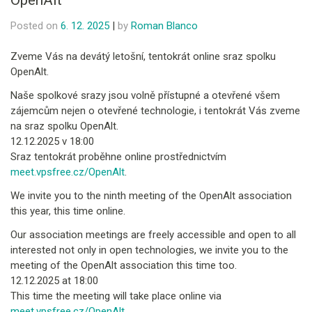
OpenAlt
Posted on
6. 12. 2025
|
by
Roman Blanco
Zveme Vás na devátý letošní, tentokrát online sraz spolku
OpenAlt.
Naše spolkové srazy jsou volně přístupné a otevřené všem
zájemcům nejen o otevřené technologie, i tentokrát Vás zveme
na sraz spolku OpenAlt.
12.12.2025 v 18:00
Sraz tentokrát proběhne online prostřednictvím
meet.vpsfree.cz/OpenAlt
.
We invite you to the ninth meeting of the OpenAlt association
this year, this time online.
Our association meetings are freely accessible and open to all
interested not only in open technologies, we invite you to the
meeting of the OpenAlt association this time too.
12.12.2025 at 18:00
This time the meeting will take place online via
meet.vpsfree.cz/OpenAlt
.