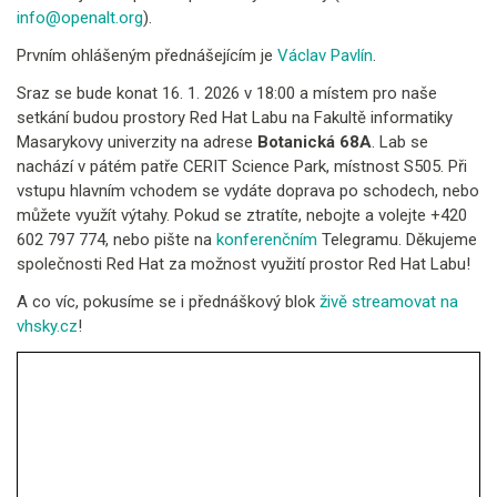
info@openalt.org
).
Prvním ohlášeným přednášejícím je
Václav Pavlín
.
Sraz se bude konat 16. 1. 2026 v 18:00 a místem pro naše
setkání budou prostory Red Hat Labu na Fakultě informatiky
Masarykovy univerzity na adrese
Botanická 68A
. Lab se
nachází v pátém patře CERIT Science Park, místnost S505. Při
vstupu hlavním vchodem se vydáte doprava po schodech, nebo
můžete využít výtahy. Pokud se ztratíte, nebojte a volejte +420
602 797 774, nebo pište na
konferenčním
Telegramu. Děkujeme
společnosti Red Hat za možnost využití prostor Red Hat Labu!
A co víc, pokusíme se i přednáškový blok
živě streamovat na
vhsky.cz
!