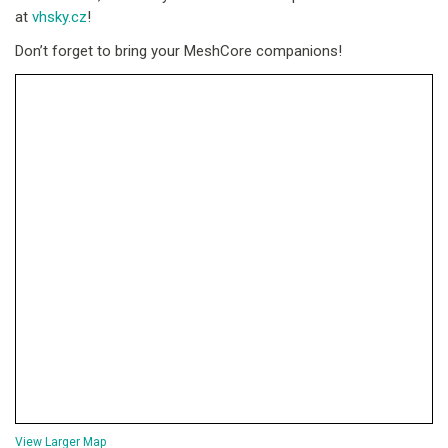
at
vhsky.cz
!
Don’t forget to bring your MeshCore companions!
View Larger Map